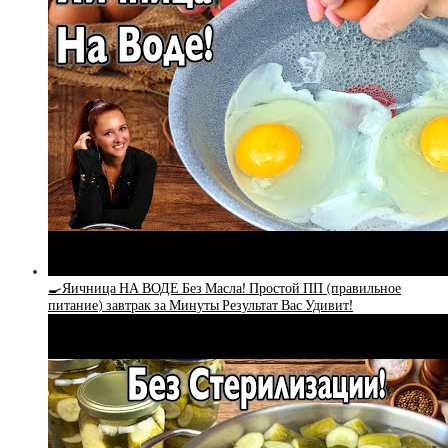
🍳Яичница НА ВОДЕ Без Масла! Простой ПП (правильное
питание) завтрак за Минуты Результат Вас Удивит!