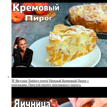
🍑 Вкуснее Любого торта! Нежный Кремовый Пирог с
персиками. Простой рецепт персикового пирога.