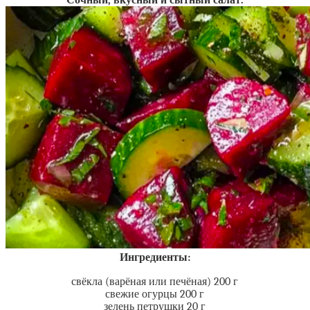
Сочный, вкусный и сытный салат.
Ингредиенты:
свёкла (варёная или печёная) 200 г
свежие огурцы 200 г
зелень петрушки 20 г