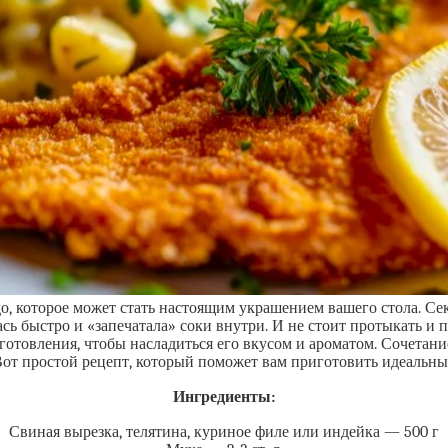
о, которое может стать настоящим украшением вашего стола. Сек
сь быстро и «запечатала» соки внутри. И не стоит протыкать и 
готовления, чтобы насладиться его вкусом и ароматом. Сочетан
от простой рецепт, который поможет вам приготовить идеальны
Ингредиенты:
Свиная вырезка, телятина, куриное филе или индейка — 500 г