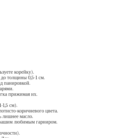
зуете корейку).
до толщины 0,5-1 см.
д панировкой.
арями.
егка прижимая их.
1,5 см).
лотисто-коричневого цвета.
 лишнее масло.
и вашим любимым гарниром.
очности).