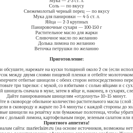
Мука — 2-3 ст. л.
Соль — по вкусу
Свежемолотый черный перец — по вкусу
Мука для панировки — 4-5 ст. л.
Яйца — 2-3 крупных
Панировочные сухари — 100-150 г
Растительное масло для жарки
Сливочное масло по желанию
Долька лимона по желанию
Веточка петрушки по желанию
Приготовление:
и обсушите, нарежьте на куски толщиной около 2 см (если исполь
ок между двумя слоями пищевой пленки и отбейте молоточком 
оперчите отбитые шницели с обеих сторон непосредственно пере
товьте три тарелки: с мукой, со взбитыми с солью яйцами и с сух
 шницель сначала в муке, затем в яйце и, наконец, в сухарях, сл
Дайте панированным шницелям «отдохнуть» 10–15 минут.
йте в сковороде обильное количество растительного масла (слой 1-
и в сковороду и жарьте по 3-4 минуты с каждой стороны до зо
вые шницели на решётку или бумажные полотенца, чтобы убрать
м с долькой лимона, картофельным пюре, зеленым салатом ил
Приятного аппетита!
иалам сайта: marieclaire.ru (на основе источников, возможны нет