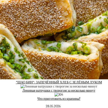
*ШАО БИН*: ЗАПЕЧЁННЫЙ ХЛЕБ С ЗЕЛЁНЫМ ЛУКОМ
Ленивые ватрушки с творогом за несколько минут
Что приготовить из крапивы?
28.05.2026