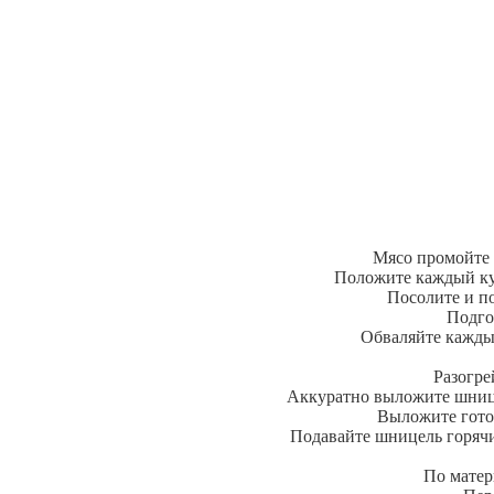
Мясо промойте 
Положите каждый кус
Посолите и п
Подго
Обваляйте каждый
Разогре
Аккуратно выложите шницел
Выложите гото
Подавайте шницель горячи
По матер