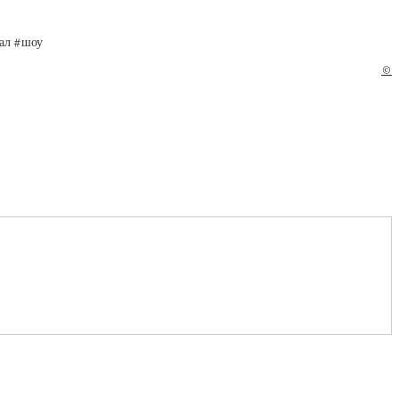
нал #шоу
©