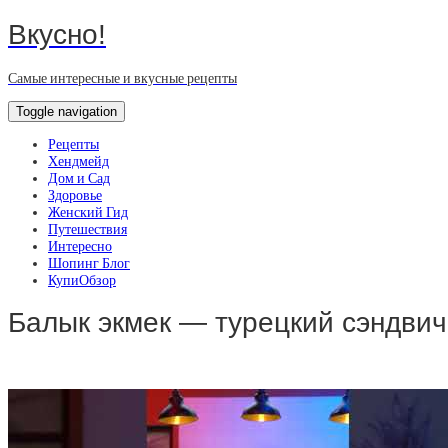
Вкусно!
Самые интересные и вкусные рецепты
Toggle navigation
Рецепты
Хендмейд
Дом и Сад
Здоровье
Женский Гид
Путешествия
Интересно
Шопинг Блог
КупиОбзор
Балык экмек — турецкий сэндвич