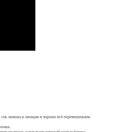
и сок лимона к овощам и хорошо всё перемешиваем.
рочки.
рец по вкусу, накрываем верхней частью батона.