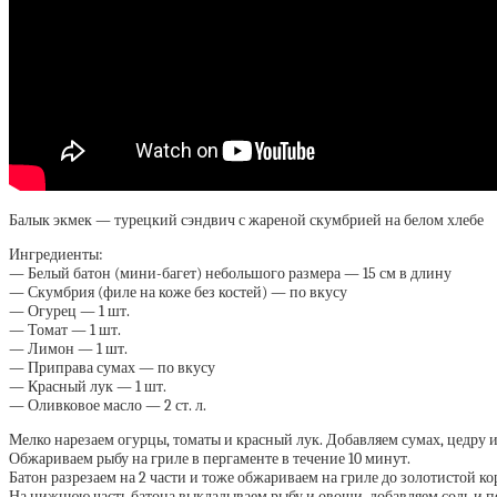
Балык экмек — турецкий сэндвич с жареной скумбрией на белом хлебе
Ингредиенты:
— Белый батон (мини-багет) небольшого размера — 15 см в длину
— Скумбрия (филе на коже без костей) — по вкусу
— Огурец — 1 шт.
— Томат — 1 шт.
— Лимон — 1 шт.
— Приправа сумах — по вкусу
— Красный лук — 1 шт.
— Оливковое масло — 2 ст. л.
Мелко нарезаем огурцы, томаты и красный лук. Добавляем сумах, цедру 
Обжариваем рыбу на гриле в пергаменте в течение 10 минут.
Батон разрезаем на 2 части и тоже обжариваем на гриле до золотистой ко
На нижнюю часть батона выкладываем рыбу и овощи, добавляем соль и пе