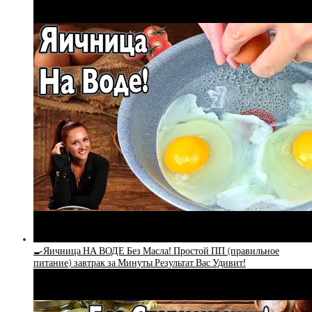
🍳Яичница НА ВОДЕ Без Масла! Простой ПП (правильное
питание) завтрак за Минуты Результат Вас Удивит!