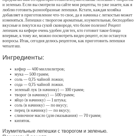
и зеленью. Если вы смотрели на сайте мои рецепты, то уже знаете, как я
люблю готовить разнообразные лепешки. Кстати, каждая хозяйка
добавляет в приготовление что-то свое, да и начинка с легкостью может
изменяться. Лепешки с творогом ароматные, изумительные, бесподобно
вкусные и пекутся на сухой сковороде, что более полезно! Рецепт
лепешек на кефире очень удобен для тех, кто готовит такое блюда
впервые, к тому же, можно посмотреть видео рецепт, если останутся
вопросы. Итак, сегодня делюсь рецептом, как приготовить лепешки
чепалгаш.
Ингредиенты:
кефир — 400 миллилитров;
мука — 500 грамм;
соль — 0,75 чайной ложки;
сода — 0,75 чайной ложки.
зеленый лук (в начинку) — 100 грамм;
творог (в начинку) — 500 грамм;
яйцо (в начинку) — 1 штука;
соль (в начинку) — по вкусу;
перец (в начинку) — по вкусу;
сливочное масло (для смазывания) — 70 грамм;
кипяток.
Изумительные лепешки с творогом и зеленью.