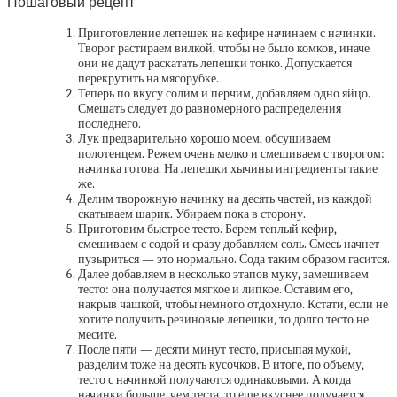
Пошаговый рецепт
Приготовление лепешек на кефире начинаем с начинки.
Творог растираем вилкой, чтобы не было комков, иначе
они не дадут раскатать лепешки тонко. Допускается
перекрутить на мясорубке.
Теперь по вкусу солим и перчим, добавляем одно яйцо.
Смешать следует до равномерного распределения
последнего.
Лук предварительно хорошо моем, обсушиваем
полотенцем. Режем очень мелко и смешиваем с творогом:
начинка готова. На лепешки хычины ингредиенты такие
же.
Делим творожную начинку на десять частей, из каждой
скатываем шарик. Убираем пока в сторону.
Приготовим быстрое тесто. Берем теплый кефир,
смешиваем с содой и сразу добавляем соль. Смесь начнет
пузыриться — это нормально. Сода таким образом гасится.
Далее добавляем в несколько этапов муку, замешиваем
тесто: она получается мягкое и липкое. Оставим его,
накрыв чашкой, чтобы немного отдохнуло. Кстати, если не
хотите получить резиновые лепешки, то долго тесто не
месите.
После пяти — десяти минут тесто, присыпая мукой,
разделим тоже на десять кусочков. В итоге, по объему,
тесто с начинкой получаются одинаковыми. А когда
начинки больше, чем теста, то еще вкуснее получается.