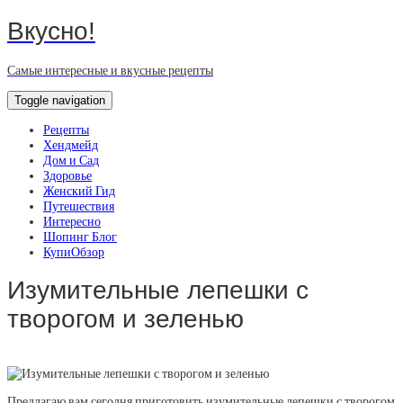
Вкусно!
Самые интересные и вкусные рецепты
Toggle navigation
Рецепты
Хендмейд
Дом и Сад
Здоровье
Женский Гид
Путешествия
Интересно
Шопинг Блог
КупиОбзор
Изумительные лепешки с
творогом и зеленью
Предлагаю вам сегодня приготовить изумительные лепешки с творогом