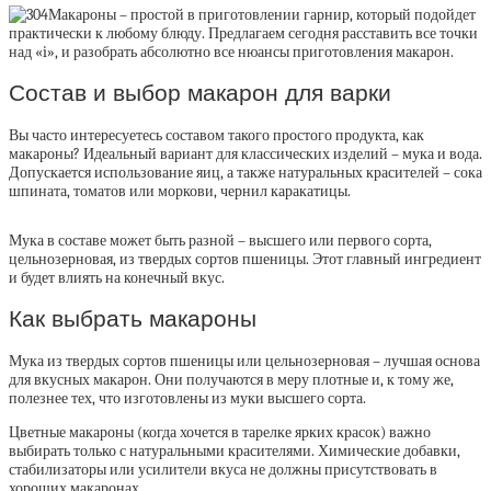
Макароны – простой в приготовлении гарнир, который подойдет
практически к любому блюду. Предлагаем сегодня расставить все точки
над «i», и разобрать абсолютно все нюансы приготовления макарон.
Состав и выбор макарон для варки
Вы часто интересуетесь составом такого простого продукта, как
макароны? Идеальный вариант для классических изделий – мука и вода.
Допускается использование яиц, а также натуральных красителей – сока
шпината, томатов или моркови, чернил каракатицы.
Мука в составе может быть разной – высшего или первого сорта,
цельнозерновая, из твердых сортов пшеницы. Этот главный ингредиент
и будет влиять на конечный вкус.
Как выбрать макароны
Мука из твердых сортов пшеницы или цельнозерновая – лучшая основа
для вкусных макарон. Они получаются в меру плотные и, к тому же,
полезнее тех, что изготовлены из муки высшего сорта.
Цветные макароны (когда хочется в тарелке ярких красок) важно
выбирать только с натуральными красителями. Химические добавки,
стабилизаторы или усилители вкуса не должны присутствовать в
хороших макаронах.