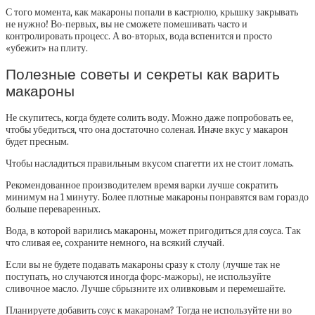
С того момента, как макароны попали в кастрюлю, крышку закрывать
не нужно! Во-первых, вы не сможете помешивать часто и
контролировать процесс. А во-вторых, вода вспенится и просто
«убежит» на плиту.
Полезные советы и секреты как варить
макароны
Не скупитесь, когда будете солить воду. Можно даже попробовать ее,
чтобы убедиться, что она достаточно соленая. Иначе вкус у макарон
будет пресным.
Чтобы насладиться правильным вкусом спагетти их не стоит ломать.
Рекомендованное производителем время варки лучше сократить
минимум на 1 минуту. Более плотные макароны понравятся вам гораздо
больше переваренных.
Вода, в которой варились макароны, может пригодиться для соуса. Так
что сливая ее, сохраните немного, на всякий случай.
Если вы не будете подавать макароны сразу к столу (лучше так не
поступать, но случаются иногда форс-мажоры), не используйте
сливочное масло. Лучше сбрызните их оливковым и перемешайте.
Планируете добавить соус к макаронам? Тогда не используйте ни во