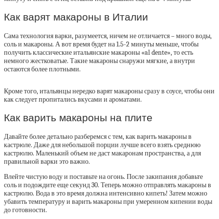
Как варят макароны в Италии
Сама технология варки, разумеется, ничем не отличается – много воды,
соль и макароны. А вот время будет на 1.5-2 минуты меньше, чтобы
получить классические итальянские макароны «al dente», то есть
немного жестковатые. Такие макароны снаружи мягкие, а внутри
остаются более плотными.
Кроме того, итальянцы нередко варят макароны сразу в соусе, чтобы они
как следует пропитались вкусами и ароматами.
Как варить макароны на плите
Давайте более детально разберемся с тем, как варить макароны в
кастрюле. Даже для небольшой порции лучше всего взять среднюю
кастрюлю. Маленький объем не даст макаронам пространства, а для
правильной варки это важно.
Влейте чистую воду и поставьте на огонь. После закипания добавьте
соль и подождите еще секунд 30. Теперь можно отправлять макароны в
кастрюлю. Вода в это время должна интенсивно кипеть! Затем можно
убавить температуру и варить макароны при умеренном кипении воды
до готовности.