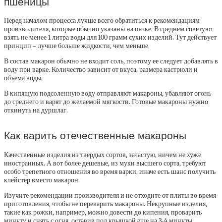
пшеницы
Перед началом процесса лучше всего обратиться к рекомендациям
производителя, которые обычно указаны на пачке. В среднем советуют
взять не менее 1 литра воды для 100 грамм сухих изделий. Тут действует
принцип – лучше больше жидкости, чем меньше.
В состав макарон обычно не входит соль, поэтому ее следует добавлять в
воду при варке. Количество зависит от вкуса, размера кастрюли и
объема воды.
В кипящую подсоленную воду отправляют макароны, убавляют огонь
до среднего и варят до желаемой мягкости. Готовые макароны нужно
откинуть на дуршлаг.
Как варить отечественные макароны
Качественные изделия из твердых сортов, зачастую, ничем не хуже
иностранных. А вот более дешевые, из муки высшего сорта, требуют
особо трепетного отношения во время варки, иначе есть шанс получить
клейстер вместо макарон.
Изучите рекомендации производителя и не отходите от плиты во время
приготовления, чтобы не переварить макароны. Некрупные изделия,
такие как рожки, например, можно довести до кипения, проварить
минуту и снять с огня, оставив под крышкой еще на 3-4 минуты.