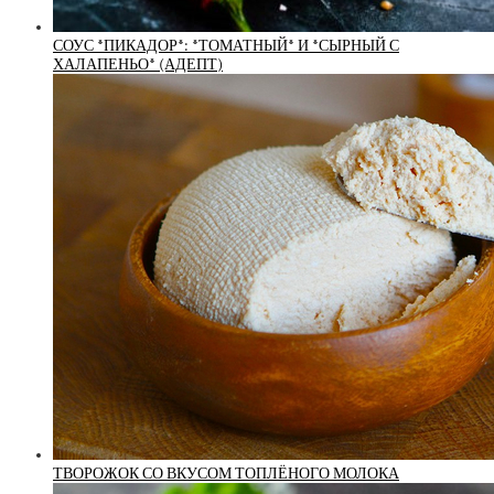
СОУС *ПИКАДОР*: *ТОМАТНЫЙ* И *СЫРНЫЙ С
ХАЛАПЕНЬО* (АДЕПТ)
ТВОРОЖОК СО ВКУСОМ ТОПЛЁНОГО МОЛОКА