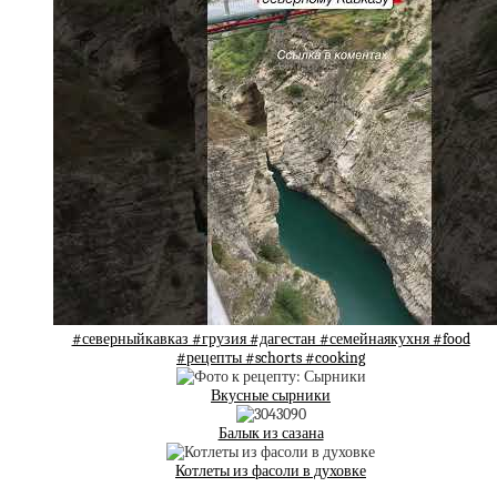
#северныйкавказ #грузия #дагестан #семейнаякухня #food
#рецепты #schorts #cooking
Вкусные сырники
Балык из сазана
Котлеты из фасоли в духовке