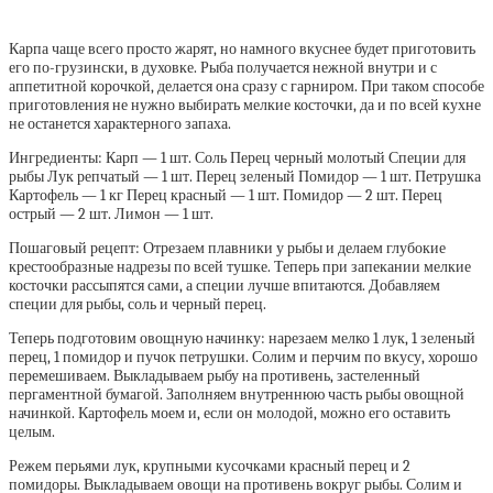
Карпа чаще всего просто жарят, но намного вкуснее будет приготовить
его по-грузински, в духовке. Рыба получается нежной внутри и с
аппетитной корочкой, делается она сразу с гарниром. При таком способе
приготовления не нужно выбирать мелкие косточки, да и по всей кухне
не останется характерного запаха.
Ингредиенты: Карп — 1 шт. Соль Перец черный молотый Специи для
рыбы Лук репчатый — 1 шт. Перец зеленый Помидор — 1 шт. Петрушка
Картофель — 1 кг Перец красный — 1 шт. Помидор — 2 шт. Перец
острый — 2 шт. Лимон — 1 шт.
Пошаговый рецепт: Отрезаем плавники у рыбы и делаем глубокие
крестообразные надрезы по всей тушке. Теперь при запекании мелкие
косточки рассыпятся сами, а специи лучше впитаются. Добавляем
специи для рыбы, соль и черный перец.
Теперь подготовим овощную начинку: нарезаем мелко 1 лук, 1 зеленый
перец, 1 помидор и пучок петрушки. Солим и перчим по вкусу, хорошо
перемешиваем. Выкладываем рыбу на противень, застеленный
пергаментной бумагой. Заполняем внутреннюю часть рыбы овощной
начинкой. Картофель моем и, если он молодой, можно его оставить
целым.
Режем перьями лук, крупными кусочками красный перец и 2
помидоры. Выкладываем овощи на противень вокруг рыбы. Солим и