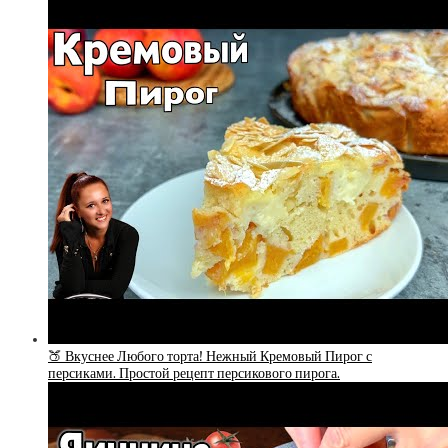
🍑 Вкуснее Любого торта! Нежный Кремовый Пирог с
персиками. Простой рецепт персикового пирога.