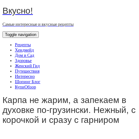
Вкусно!
Самые интересные и вкусные рецепты
Toggle navigation
Рецепты
Хендмейд
Дом и Сад
Здоровье
Женский Гид
Путешествия
Интересно
Шопинг Блог
КупиОбзор
Карпа не жарим, а запекаем в
духовке по-грузински. Нежный, с
корочкой и сразу с гарниром