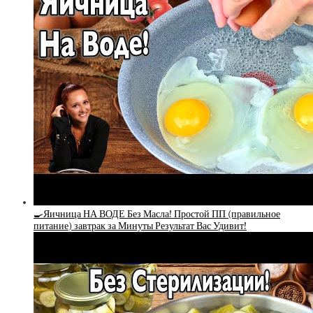
🍳Яичница НА ВОДЕ Без Масла! Простой ПП (правильное
питание) завтрак за Минуты Результат Вас Удивит!