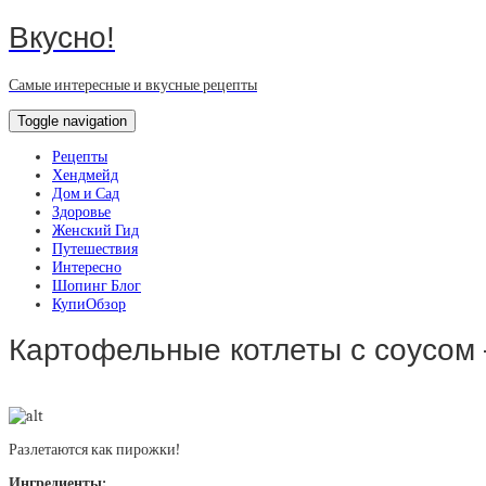
Вкусно!
Самые интересные и вкусные рецепты
Toggle navigation
Рецепты
Хендмейд
Дом и Сад
Здоровье
Женский Гид
Путешествия
Интересно
Шопинг Блог
КупиОбзор
Картофельные котлеты с соусом 
Разлетаются как пирожки!
Ингредиенты: