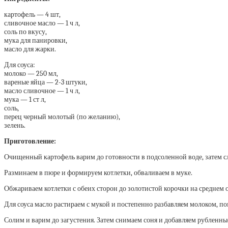
картофель — 4 шт,
сливочное масло — 1 ч л,
соль по вкусу,
мука для панировки,
масло для жарки.
Для соуса:
молоко — 250 мл,
вареные яйца — 2-3 штуки,
масло сливочное — 1 ч л,
мука — 1 ст л,
соль,
перец черный молотый (по желанию),
зелень.
Приготовление:
Очищенный картофель варим до готовности в подсоленной воде, затем с
Разминаем в пюре и формируем котлетки, обваливаем в муке.
Обжариваем котлетки с обеих сторон до золотистой корочки на среднем о
Для соуса масло растираем с мукой и постепенно разбавляем молоком, п
Солим и варим до загустения. Затем снимаем соня и добавляем рубленны