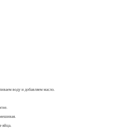
ливаем воду и добавляем масло.
гне.
омешивая.
е яйца.