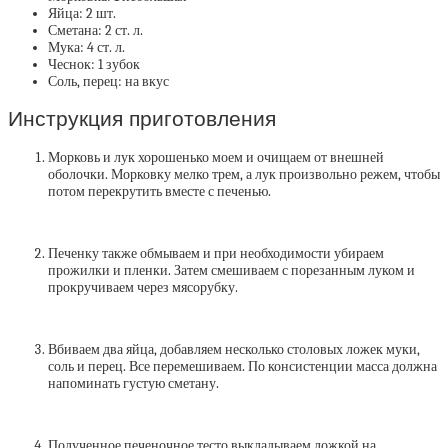
Яйца:
2 шт.
Сметана:
2 ст. л.
Мука:
4 ст. л.
Чеснок:
1 зубок
Соль, перец:
на вкус
Инструкция приготовления
Морковь и лук хорошенько моем и очищаем от внешней
оболочки. Морковку мелко трем, а лук произвольно режем, чтобы
потом перекрутить вместе с печенью.
Печенку также обмываем и при необходимости убираем
прожилки и пленки. Затем смешиваем с порезанным луком и
прокручиваем через мясорубку.
Вбиваем два яйца, добавляем несколько столовых ложек муки,
соль и перец. Все перемешиваем. По консистенции масса должна
напоминать густую сметану.
Полученное печеночное тесто выкладываем ложкой на