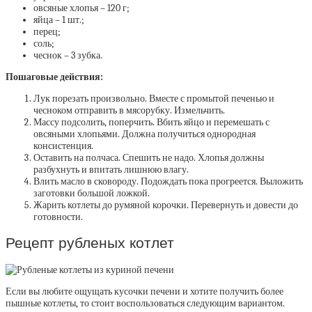
овсяные хлопья – 120 г;
яйца – 1 шт.;
перец;
соль;
чеснок – 3 зубка.
Пошаговые действия:
Лук порезать произвольно. Вместе с промытой печенью и
чесноком отправить в мясорубку. Измельчить.
Массу подсолить, поперчить. Вбить яйцо и перемешать с
овсяными хлопьями. Должна получиться однородная
консистенция.
Оставить на полчаса. Спешить не надо. Хлопья должны
разбухнуть и впитать лишнюю влагу.
Влить масло в сковороду. Подождать пока прогреется. Выложить
заготовки большой ложкой.
Жарить котлеты до румяной корочки. Перевернуть и довести до
готовности.
Рецепт рубленых котлет
Если вы любите ощущать кусочки печени и хотите получить более
пышные котлеты, то стоит воспользоваться следующим вариантом.