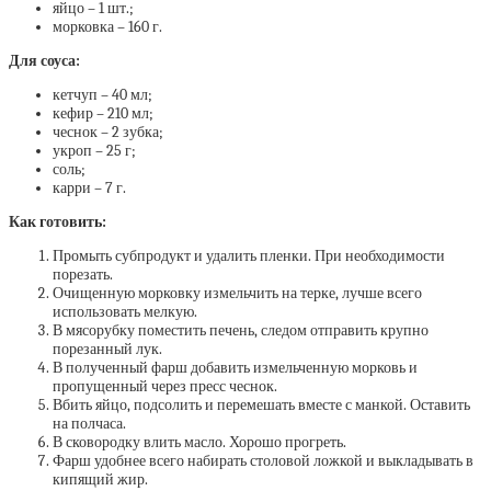
яйцо – 1 шт.;
морковка – 160 г.
Для соуса:
кетчуп – 40 мл;
кефир – 210 мл;
чеснок – 2 зубка;
укроп – 25 г;
соль;
карри – 7 г.
Как готовить:
Промыть субпродукт и удалить пленки. При необходимости
порезать.
Очищенную морковку измельчить на терке, лучше всего
использовать мелкую.
В мясорубку поместить печень, следом отправить крупно
порезанный лук.
В полученный фарш добавить измельченную морковь и
пропущенный через пресс чеснок.
Вбить яйцо, подсолить и перемешать вместе с манкой. Оставить
на полчаса.
В сковородку влить масло. Хорошо прогреть.
Фарш удобнее всего набирать столовой ложкой и выкладывать в
кипящий жир.