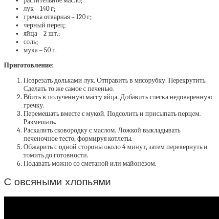
растительное масло;
лук – 140 г;
гречка отварная – 120 г;
черный перец;
яйца – 2 шт.;
соль;
мука – 50 г.
Приготовление:
Позрезать дольками лук. Отправить в мясорубку. Перекрутить.
Сделать то же самое с печенью.
Вбить в полученную массу яйца. Добавить слегка недоваренную
гречку.
Перемешать вместе с мукой. Подсолить и присыпать перцем.
Размешать.
Раскалить сковородку с маслом. Ложкой выкладывать
печеночное тесто, формируя котлеты.
Обжарить с одной стороны около 4 минут, затем перевернуть и
томить до готовности.
Подавать можно со сметаной или майонезом.
С овсяными хлопьями