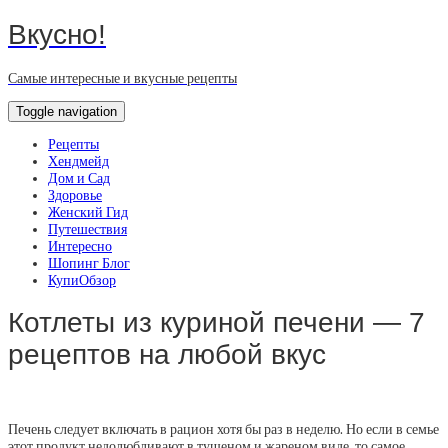
Вкусно!
Самые интересные и вкусные рецепты
Toggle navigation
Рецепты
Хендмейд
Дом и Сад
Здоровье
Женский Гид
Путешествия
Интересно
Шопинг Блог
КупиОбзор
Котлеты из куриной печени — 7
рецептов на любой вкус
Печень следует включать в рацион хотя бы раз в неделю. Но если в семье
этот продукт недолюбливают в тушеном и жареном виде, то самое