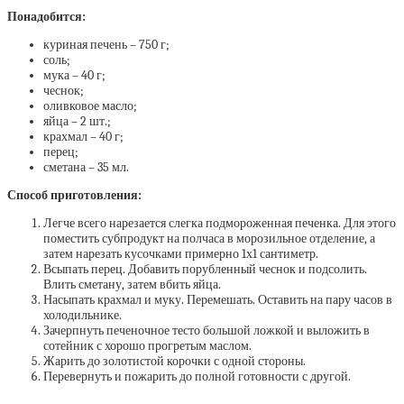
Понадобится:
куриная печень – 750 г;
соль;
мука – 40 г;
чеснок;
оливковое масло;
яйца – 2 шт.;
крахмал – 40 г;
перец;
сметана – 35 мл.
Способ приготовления:
Легче всего нарезается слегка подмороженная печенка. Для этого
поместить субпродукт на полчаса в морозильное отделение, а
затем нарезать кусочками примерно 1х1 сантиметр.
Всыпать перец. Добавить порубленный чеснок и подсолить.
Влить сметану, затем вбить яйца.
Насыпать крахмал и муку. Перемешать. Оставить на пару часов в
холодильнике.
Зачерпнуть печеночное тесто большой ложкой и выложить в
сотейник с хорошо прогретым маслом.
Жарить до золотистой корочки с одной стороны.
Перевернуть и пожарить до полной готовности с другой.