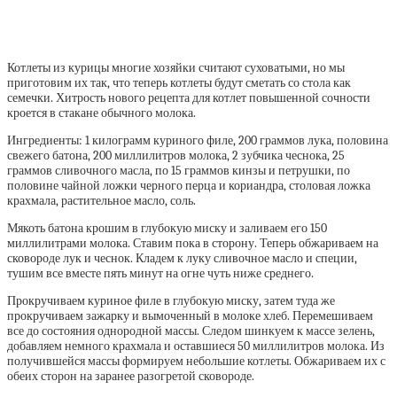
Котлеты из курицы многие хозяйки считают суховатыми, но мы
приготовим их так, что теперь котлеты будут сметать со стола как
семечки. Хитрость нового рецепта для котлет повышенной сочности
кроется в стакане обычного молока.
Ингредиенты: 1 килограмм куриного филе, 200 граммов лука, половина
свежего батона, 200 миллилитров молока, 2 зубчика чеснока, 25
граммов сливочного масла, по 15 граммов кинзы и петрушки, по
половине чайной ложки черного перца и кориандра, столовая ложка
крахмала, растительное масло, соль.
Мякоть батона крошим в глубокую миску и заливаем его 150
миллилитрами молока. Ставим пока в сторону. Теперь обжариваем на
сковороде лук и чеснок. Кладем к луку сливочное масло и специи,
тушим все вместе пять минут на огне чуть ниже среднего.
Прокручиваем куриное филе в глубокую миску, затем туда же
прокручиваем зажарку и вымоченный в молоке хлеб. Перемешиваем
все до состояния однородной массы. Следом шинкуем к массе зелень,
добавляем немного крахмала и оставшиеся 50 миллилитров молока. Из
получившейся массы формируем небольшие котлеты. Обжариваем их с
обеих сторон на заранее разогретой сковороде.