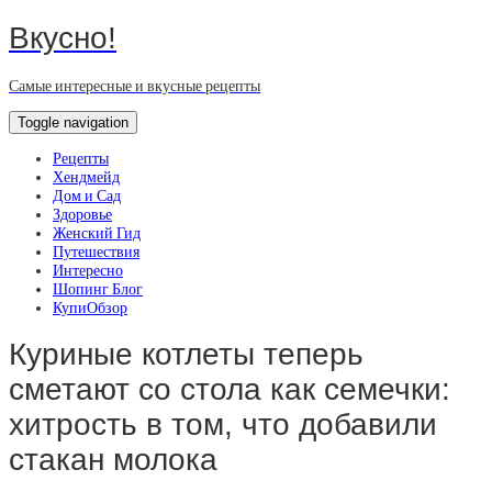
Вкусно!
Самые интересные и вкусные рецепты
Toggle navigation
Рецепты
Хендмейд
Дом и Сад
Здоровье
Женский Гид
Путешествия
Интересно
Шопинг Блог
КупиОбзор
Куриные котлеты теперь
сметают со стола как семечки:
хитрость в том, что добавили
стакан молока