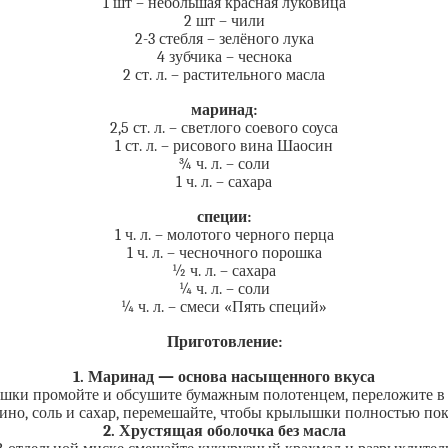
1 шт – небольшая красная луковица
2 шт – чили
2-3 стебля – зелёного лука
4 зубчика – чеснока
2 ст. л. – растительного масла
маринад:
2,5 ст. л. – светлого соевого соуса
1 ст. л. – рисового вина Шаосин
¾ ч. л. – соли
1 ч. л. – сахара
специи:
1 ч. л. – молотого черного перца
1 ч. л. – чесночного порошка
½ ч. л. – сахара
¼ ч. л. – соли
¼ ч. л. – смеси «Пять специй»
Приготовление:
1. Маринад — основа насыщенного вкуса
ки промойте и обсушите бумажным полотенцем, переложите в
вино, соль и сахар, перемешайте, чтобы крылышки полностью пок
2. Хрустящая оболочка без масла