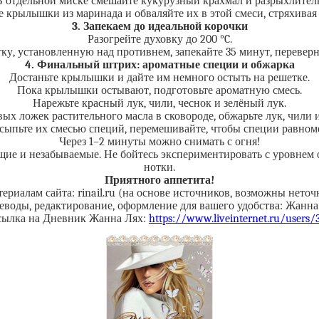
В отдельной миске смешайте кукурузный крахмал и разрыхлитель
е крылышки из маринада и обваляйте их в этой смеси, стряхивая
3. Запекаем до идеальной корочки
Разогрейте духовку до 200 °C.
, установленную над противнем, запекайте 35 минут, переверн
4. Финальный штрих: ароматные специи и обжарка
Достаньте крылышки и дайте им немного остыть на решетке.
Пока крылышки остывают, подготовьте ароматную смесь.
Нарежьте красный лук, чили, чеснок и зелёный лук.
вых ложек растительного масла в сковороде, обжарьте лук, чили 
сыпьте их смесью специй, перемешивайте, чтобы специи равно
Через 1–2 минуты можно снимать с огня!
ие и незабываемые. Не бойтесь экспериментировать с уровнем о
нотки.
Приятного аппетита!
ериалам сайта: rinail.ru (на основе источников, возможны неточ
еводы, редактирование, оформление для вашего удобства: Жанна
сылка на Дневник Жанна Лях:
https://www.liveinternet.ru/users