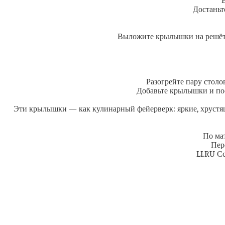
Достаньт
Выложите крылышки на решётку
Разогрейте пару столо
Добавьте крылышки и по
Эти крылышки — как кулинарный фейерверк: яркие, хрустящ
По мат
Пер
LI.RU С