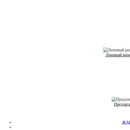
Ленивый реце
Предлага
ЖАР