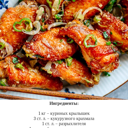
Ингредиенты:
1 кг – куриных крылышек
3 ст. л. – кукурузного крахмала
1 ст. л. – разрыхлителя