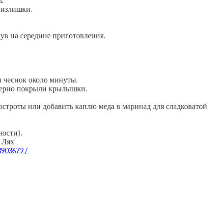
.
 излишки.
ув на середине приготовления.
и чеснок около минуты.
мерно покрыли крылышки.
строты или добавить каплю меда в маринад для сладковатой
ности).
 Лях
/3903672/