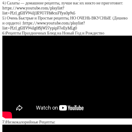
4) Салаты — домашние рецепты, лучше вас их никто не приготовит:
https://www.youtube.com/playlist?
list=PLtl_gGHV94ilj1K9U7Ffs8cnFYya0p9s5
5) Очень Быстрые и Простые рецепты, НО ОЧЕНЬ ВКУСНЫЕ (Дешево
и сердито) :https://www.youtube.com/playlist?
list=PLtl_gGHV94ilg0fSjW27ypipF7eEyMLg0
6)Рецепты Праздничных Блюд на Новый Год и Рождество
7)Низкокалорийные Рецепты: