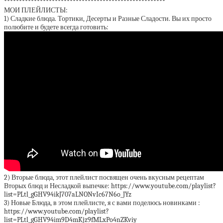
******************************************************
МОИ ПЛЕЙЛИСТЫ:
1) Сладкие блюда. Тортики, Десерты и Разные Сладости. Вы их просто
полюбите и будете всегда готовить:
2) Вторые блюда, этот плейлист посвящен очень вкусным рецептам
Вторых блюд и Несладкой выпечке: https://www.youtube.com/playlist?
list=PLtl_gGHV94ikJ707aLNONvIc67N6o_JYz
3) Новые Блюда, в этом плейлисте, я с вами поделюсь новинками :
https://www.youtube.com/playlist?
list=PLtl_gGHV94im9D4mKjz9fMLxPo4nZKviy