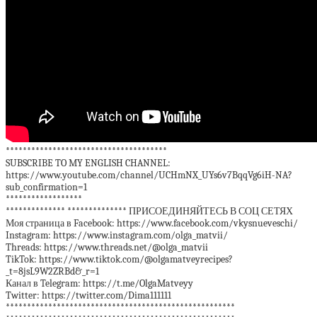
**************************************
SUBSCRIBE TO MY ENGLISH CHANNEL:
https://www.youtube.com/channel/UCHmNX_UYs6v7BqqVg6iH-NA?
sub_confirmation=1
******************
************** ************** ПРИСОЕДИНЯЙТЕСЬ В СОЦ СЕТЯХ
Моя страница в Facebook: https://www.facebook.com/vkysnueveschi/
Instagram: https://www.instagram.com/olga_matvii/
Threads: https://www.threads.net/@olga_matvii
TikTok: https://www.tiktok.com/@olgamatveyrecipes?
_t=8jsL9W2ZRBd&_r=1
Канал в Telegram: https://t.me/OlgaMatveyy
Twitter: https://twitter.com/Dima111111
******************************************************