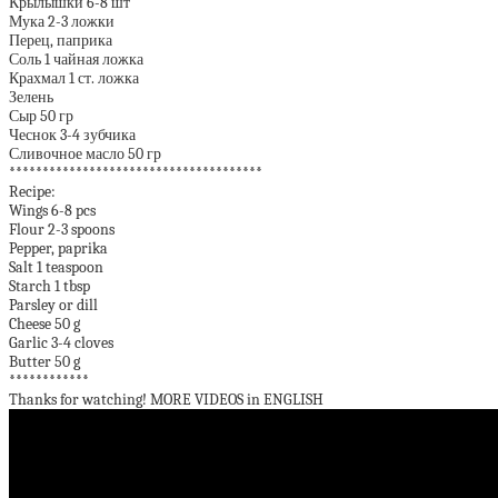
Крылышки 6-8 шт
Мука 2-3 ложки
Перец, паприка
Соль 1 чайная ложка
Крахмал 1 ст. ложка
Зелень
Сыр 50 гр
Чеснок 3-4 зубчика
Сливочное масло 50 гр
**************************************
Recipe:
Wings 6-8 pcs
Flour 2-3 spoons
Pepper, paprika
Salt 1 teaspoon
Starch 1 tbsp
Parsley or dill
Cheese 50 g
Garlic 3-4 cloves
Butter 50 g
************
Thanks for watching! MORE VIDEOS in ENGLISH