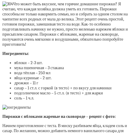
Что может быть вкуснее, чем горячие домашние пирожки? Я
считаю, что каждая хозяйка должна уметь их готовить. Пирожки
способны не только накормить семью, но и собрать за одним столом на
чаепитие всех родных от мала до велика. Этот рецепт очень простой,
готовим пирожки, замешивая тесто на воде. Как-то особенно
подготавливать начинку не нужно, просто меленько нарежем яблоки и
присыплем сахаром. Пирожки с яблоками, жареные на сковороде,
получаются очень мягкими и воздушными, обязательно попробуйте
приготовить!
Ингредиенты:
яблоки – 2-3 шт.
мука пшеничная – 3 стакана
вода тёплая – 250 мл
яйца куриные – 2 шт.
дрожжи – 11 г
сахар – 1 ст.л. с горкой (в тесто) + по вкусу для начинки
подсолнечное масло – 5 ст.л. (в тесто) + для жарки
соль – 1 ч.л.
Пирожки с яблоками жареные на сковороде – рецепт с фото:
Начнем приготовление с теста. В миску разбиваем яйца, кладем соль и
сахар. По желанию, можно добавить немного ванильного сахара для