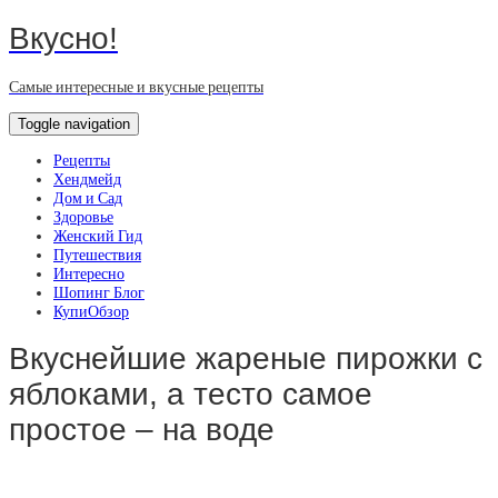
Вкусно!
Самые интересные и вкусные рецепты
Toggle navigation
Рецепты
Хендмейд
Дом и Сад
Здоровье
Женский Гид
Путешествия
Интересно
Шопинг Блог
КупиОбзор
Вкуснейшие жареные пирожки с
яблоками, а тесто самое
простое – на воде