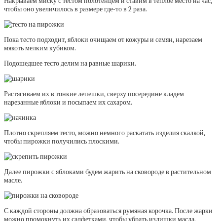
Накрываем миску с тестом полотенцем и ставим в теплое место на час,
чтобы оно увеличилось в размере где-то в 2 раза.
Пока тесто подходит, яблоки очищаем от кожуры и семян, нарезаем
мякоть мелким кубиком.
Подошедшее тесто делим на равные шарики.
Растягиваем их в тонкие лепешки, сверху посередине кладем
нарезанные яблоки и посыпаем их сахаром.
Плотно скрепляем тесто, можно немного раскатать изделия скалкой,
чтобы пирожки получились плоскими.
Далее пирожки с яблоками будем жарить на сковороде в растительном
масле.
С каждой стороны должна образоваться румяная корочка. После жарки
можно промокнуть их салфетками, чтобы убрать излишки масла.