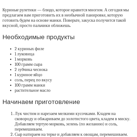
Куриные рулетики — блюдо, которое нравится многим. А сегодня мы
предлагаем вам приготовить их в необычной панировке, которую
готовить будем на основе манки.
Поверьте, закуска получится такой
вкусной, просто пальчики оближешь.
Необходимые продукты
2 куриных филе
1 луковица
1 морковь
100 грамм сыра
2 зубчика чеснока
1 куриное яйцо
соль, перец по вкусу
100 грамм манки
растительное масло
Начинаем приготовление
Лук чистим и нарезаем мелкими кусочками. Кладем на
сковороду и обжариваем до золотистого цвета, кладем в миску.
Добавляем тертую морковь, зелень (по желанию) и соль,
перемешиваем.
Сыр натираем на терке и добавляем к овощам, перемешиваем.