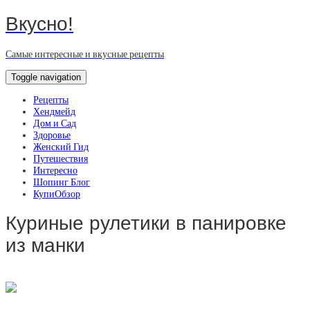
Вкусно!
Самые интересные и вкусные рецепты
Toggle navigation
Рецепты
Хендмейд
Дом и Сад
Здоровье
Женский Гид
Путешествия
Интересно
Шопинг Блог
КупиОбзор
Куриные рулетики в панировке
из манки