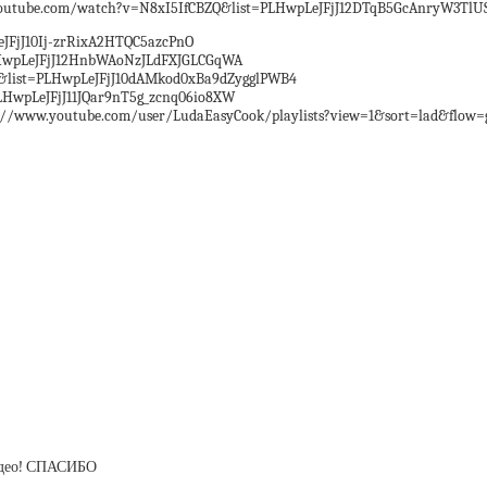
youtube.com/watch?v=N8xI5IfCBZQ&list=PLHwpLeJFjJ12DTqB5GcAnryW3TlU
JFjJ10Ij-zrRixA2HTQC5azcPnO
wpLeJFjJ12HnbWAoNzJLdFXJGLCGqWA
list=PLHwpLeJFjJ10dAMkod0xBa9dZygglPWB4
wpLeJFjJ11JQar9nT5g_zcnq06io8XW
youtube.com/user/LudaEasyCook/playlists?view=1&sort=lad&flow=gr
видео! СПАСИБО