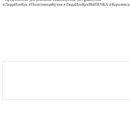
#ЛюдаИзиКук #ПозитивнаяКухня #ЛюдаИзиКукВЫПЕЧКА #Королевска