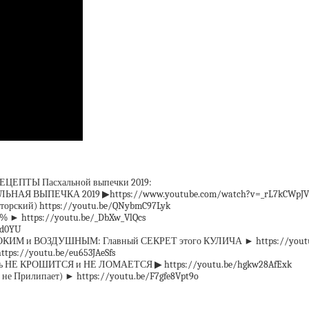
ЕЦЕПТЫ Пасхальной выпечки 2019:
ЬНАЯ ВЫПЕЧКА 2019 ▶https://www.youtube.com/watch?v=_rL7kCWpJVM
ский) https://youtu.be/QNybmC97Lyk
► https://youtu.be/_DbXw_VlQcs
6d0YU
СОКИМ и ВОЗДУШНЫМ: Главный СЕКРЕТ этого КУЛИЧА ► https://youtu
s://youtu.be/eu653JAeSfs
рь НЕ КРОШИТСЯ и НЕ ЛОМАЕТСЯ ▶ https://youtu.be/hgkw28AfExk
 не Прилипает) ► https://youtu.be/F7gfe8Vpt9o