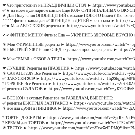
❤ Что приготовить на ПРАЗДНИЧНЫЙ СТОЛ ► https://www.youtube.c
✅★ на моем кулинарном канале Еще 1001+ ОРИГИНАЛЬНЫХ & ВКУСНЫХ
★ Для Получения ОПОВЕЩЕНИЙ о выходе НОВОГО Видео ? Включите ✅
****** фитнес канал для ✅ ЖЕНЩИН и ДЕТЕЙ моего сына ► https://w
✅★ Мои АВТОРСКИЕ рецепты ► https://www.youtube.com/watch?v=QN
✔✔ФИТНЕС МЕНЮ! Фитнес Еда — УКРЕПИТЬ ЗДОРОВЬЕ ВКУСНО ► http
☀ Мои ФИРМЕННЫЕ рецепты ► https://www.youtube.com/watch?v=5p
☀ БЫСТРЫЙ УЖИН или ОБЕД вкусные и простые рецепты ► https://ww
❤ Моя СЕМЬЯ + ОБЗОР & ТРИП► https://www.youtube.com/watch?v=W
❤ ЛУЧШИЕ Рецепты на ПРАЗДНИК ► https://www.youtube.com/watch?
☀ САЛАТЫ 2019 Все Рецепты ► https://www.youtube.com/watch?v=yK
✅ ЗАКУСКИ 2019 ► https://www.youtube.com/watch?v=Hq2SlqjsqLM&li
? ГОРЯЧЕЕ Все Рецепты ► https://www.youtube.com/watch?v=Ae4Fs0AB
✅ рецепты САЛАТОВ ► https://www.youtube.com/watch?v=yK72CdEzEn
➡ ВСЕ 1001+ вкусных Рецептов по РАЗДЕЛАМ, ВЫБЕРИТЕ:
✅ рецепты БЫСТРЫХ ЗАВТРАКОВ ► https://www.youtube.com/watch?
☀ все для ДАЧИ и ПИКНИКА ► https://www.youtube.com/watch?v=QiA
? ТОРТЫ, ДЕСЕРТЫ ► https://www.youtube.com/watch?v=8gtRkq6-tF
? КРЕМЫ для ТОРТОВ ► https://www.youtube.com/watch?v=kTE2nDVPy
☀ ТЕСТО: ► https://www.youtube.com/watch?v=3FewXciRDMQ&list=PL