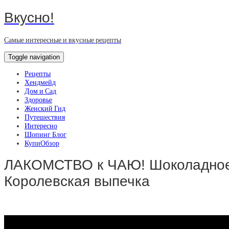
Вкусно!
Самые интересные и вкусные рецепты
Toggle navigation
Рецепты
Хендмейд
Дом и Сад
Здоровье
Женский Гид
Путешествия
Интересно
Шопинг Блог
КупиОбзор
ЛАКОМСТВО к ЧАЮ! Шоколадное
Королевская выпечка