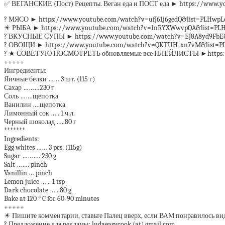
✅ ВЕГАНСКИЕ (Пост) Рецепты. Веган еда и ПОСТ еда ► https://www.
? МЯСО ► https://www.youtube.com/watch?v=ufJ61j6gedQ&list=PLHwpLe
☀ РЫБА ► https://www.youtube.com/watch?v=1nRYXWwvpQA&list=PLH
? ВКУСНЫЕ СУПЫ ► https://www.youtube.com/watch?v=EJ8A8yd9FbE&
? ОВОЩИ ► https://www.youtube.com/watch?v=QKTUH_xn7vM&list=PLH
? ★ СОВЕТУЮ ПОСМОТРЕТЬ обновляемые все ПЛЕЙЛИСТЫ ►https://www.
+++++
Ингредиенты:
Яичные белки …… 3 шт. (115 г)
Сахар ………230 г
Соль …….щепотка
Ванилин ….щепотка
Лимонный сок ….. 1 ч.л.
Черный шоколад …..80 г
*******
Ingredients:
Egg whites …… 3 pcs. (115g)
Sugar ………. 230 g
Salt ……. pinch
Vanillin … pinch
Lemon juice … .. 1 tsp
Dark chocolate … ..80 g
Bake at 120 ° C for 60-90 minutes
+++++
☀ Пишите комментарии, ставьте Палец вверх, если ВАМ понравилось 
? Предложение для рекламы: ludaeasycook (at) gmail.com