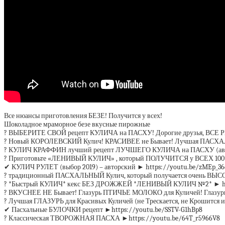
Все нюансы приготовления БЕЗЕ! Получится у всех!
Шоколадное мраморное безе вкусные пирожные
? ВЫБЕРИТЕ СВОЙ рецепт КУЛИЧА на ПАСХУ! Дорогие друзья, ВСЕ Р
? Новый КОРОЛЕВСКИЙ Кулич! КРАСИВЕЕ не Бывает! Лучшая ПАСХАЛ
? КУЛИЧ КРАФФИН лучший рецепт ЛУЧШЕГО КУЛИЧА на ПАСХУ (автор
? Приготовьте «ЛЕНИВЫЙ КУЛИЧ» , который ПОЛУЧИТСЯ у ВСЕХ 100% 
✔ КУЛИЧ РУЛЕТ (выбор 2019) – авторский ► https://youtu.be/zMEp_3
? традиционный ПАСХАЛЬНЫЙ Кулич, который получается очень ВЫ
? *Быстрый КУЛИЧ* кекс БЕЗ ДРОЖЖЕЙ *ЛЕНИВЫЙ КУЛИЧ №2* ► http
? ВКУСНЕЕ НЕ Бывает! Глазурь ПТИЧЬЕ МОЛОКО для Куличей! Глазу
? Лучшая ГЛАЗУРЬ для Красивых Куличей (не Трескается, не Крошится и
✔ Пасхальные БУЛОЧКИ рецепт ►https://youtu.be/SSTV-G1hBp8
? Классическая ТВОРОЖНАЯ ПАСХА ►https://youtu.be/64T_r5966V8