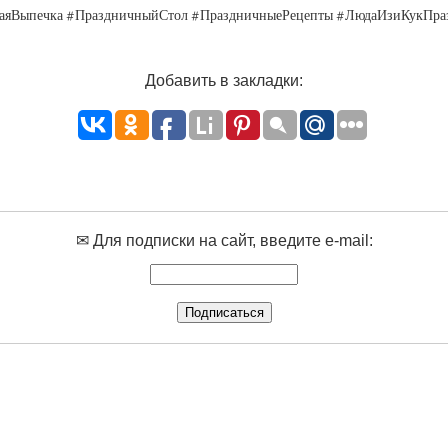
яВыпечка #ПраздничныйСтол #ПраздничныеРецепты #ЛюдаИзиКукПра
Добавить в закладки:
✉ Для подписки на сайт, введите e-mail: