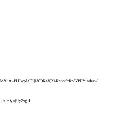
&list=PLHwpLeJFjJ13GDRe3QXARpivvStRp8VPU&index=1
.be/QynJUy24gaI