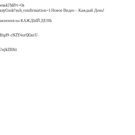
1wsak7M&t=0s
ook?sub_confirmation=1 Новое Видео – Каждый День!
Упражнения на КАЖДЫЙ ДЕНЬ
Hqd9-cNZY4orQGxcU-
UnjkZHfzi