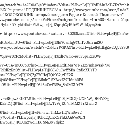
om/watch?v=Ae4Fs0ABj40&index=7&list=PLHwpLeJFjJ12dDMu7oT-ZEx7mh
 Рецептов! ПОДПИШИТЕСЬ! ► http://www.youtube.com/user/LudaEasyC
 КОЛОКОЛЬЧИК! который находится Рядом с Кнопкой “Подписаться”
ww.youtube.com/c/ArtemVuFitness?sub_confirmation=1 ★400+ Фитнес 
ybmC97Lyk&list=PLHwpLeJFjJ12qrqbXyEUcV1WahQqvq8z6
s://www.youtube.com/watch?v=-C33J0kacrE&list=PLHwpLeJFjJ12n4w
RBsFbmUUw&list=PLHwpLeJFjJ10Ei90wIhg9YQHVObTrmf2Q
w.youtube.com/watch?v=ZPkbrrJV3KA&list=PLHwpLeJFjJ11kgZw20g5829G
qSzwr8CF2M&list=PLHwpLeJFjJ13xdIcWrR-euuv3guR1ZOVe
v=GuA-YnQSCpI&list=PLHwpLeJFjJ12dDMu7oT-ZEx7mh1wsak7M
72CdEzEn0&list=PLHwpLeJFjJ106k6uCwfYSBa_SzdMXUrT9
st=PLHwpLeJFjJ12QZg7Y0HejTQk052_rDE2X
j40&list=PLHwpLeJFjJ131kdeT-5XfwxZ39U6nh0Ed
0&list=PLHwpLeJFjJ106k6uCwfYSBa_SzdMXUrT9
v=cRGpw8E1BTA&list=PLHwpLeJFjJ10l_MOLXJG2XEAWgDEHVZZg
K55tC3jQ&list=PLHwpLeJFjJ13wTv9rjEU4TMM2TYXIwLr2
4&list=PLHwpLeJFjJ11wf4r-awrTnMzvHQWn8wv2
70&list=PLHwpLeJFjJ10hdEgdn52cFhJXAA6Vo9BN
HwpLeJFjJ10DQa2WoFHK_S6EXvVflpk2