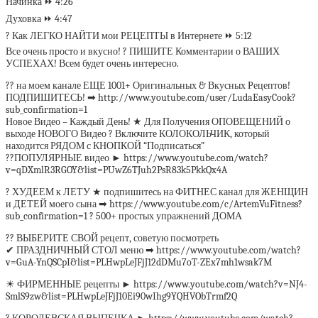
Начинка ⏩ 4:26
Духовка ⏩ 4:47
? Как ЛЕГКО НАЙТИ мои РЕЦЕПТЫ в Интернете ⏩ 5:12
Все очень просто и вкусно! ? ПИШИТЕ Комментарии о ВАШИХ
УСПЕХАХ! Всем будет очень интересно.
?? на моем канале ЕЩЕ 1001+ Оригинальных & Вкусных Рецептов!
ПОДПИШИТЕСЬ! ➡ http://www.youtube.com/user/LudaEasyCook?
sub_confirmation=1
Новое Видео – Каждый День! ★ Для Получения ОПОВЕЩЕНИЙ о
выходе НОВОГО Видео ? Включите КОЛОКОЛЬЧИК, который
находится РЯДОМ с КНОПКОЙ “Подписаться”
??ПОПУЛЯРНЫЕ видео ► https://www.youtube.com/watch?
v=qDXmlR3RGOY&list=PUwZ6TJuh2PsR83k5PkkQx4A
? ХУДЕЕМ к ЛЕТУ ★ подпишитесь на ФИТНЕС канал для ЖЕНЩИН
и ДЕТЕЙ моего сына ➡ https://www.youtube.com/c/ArtemVuFitness?
sub_confirmation=1 ? 500+ простых упражнений ДОМА
?? ВЫБЕРИТЕ СВОЙ рецепт, советую посмотреть
✔ ПРАЗДНИЧНЫЙ СТОЛ меню ➡ https://www.youtube.com/watch?
v=GuA-YnQSCpI&list=PLHwpLeJFjJ12dDMu7oT-ZEx7mh1wsak7M
☀ ФИРМЕННЫЕ рецепты ► https://www.youtube.com/watch?v=NJ4-
SmlS9zw&list=PLHwpLeJFjJ10Ei90wIhg9YQHVObTrmf2Q