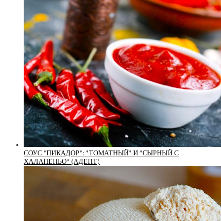
СОУС *ПИКАДОР*: *ТОМАТНЫЙ* И *СЫРНЫЙ С
ХАЛАПЕНЬО* (АДЕПТ)