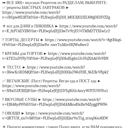
➡ ВСЕ 1001+ вкусных Рецептов по РАЗДЕЛАМ, ВЫБЕРИТЕ:
✅ рецепты БЫСТРЫХ ЗАВТРАКОВ ►
https://www.youtube.com/watch?
v=cRGpw8E1BTA&list=PLHwpLeJFjJ10l_MOLXJG2XEAWgDEHVZZg
☀ все для ДАЧИ и ПИКНИКА ► https://www.youtube.com/watch?
v=K_fxP7AEVZ8&list=PLHwpLeJFjJ13wTv9rjEU4TMM2TYXIwLr2
? ТОРТЫ, ДЕСЕРТЫ ► https://www.youtube.com/watch?v=8gtRkq6-
tF4&list=PLHwpLeJFjJ11wf4r-awrTnMzvHQWn8wv2
? КРЕМЫ для ТОРТОВ ► https://www.youtube.com/watch?
v=kTE2nDVPy70&list=PLHwpLeJFjJ10hdEgdn52cFhJXAA6Vo9BN
☀ ТЕСТО: ► https://www.youtube.com/watch?
v=3FewXciRDMQ&list=PLHwpLeJFjJ10DQa2WoFHK_S6EXvVflpk2
✅ ВЕГАНСКИЕ (Пост) Рецепты. Веган еда и ПОСТ еда ►
https://www.youtube.com/watch?
v=N8xI5IfCBZQ&list=PLHwpLeJFjJ12DTqB5GcAnryW3TlUSVNu1
? ВКУСНЫЕ СУПЫ ► https://www.youtube.com/watch?
v=EJ8A8yd9FbE&list=PLHwpLeJFjJ10dAMkod0xBa9dZygglPWB4
? ОВОЩИ ► https://www.youtube.com/watch?
v=QKTUH_xn7vM&list=PLHwpLeJFjJ11JQar9nT5g_zcnq06io8XW
☀ Пишите комментарии, ставьте Палец вверх, если ВАМ понравилось