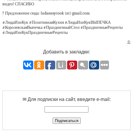
видео! СПАСИБО
? Предложение сюда: ludaeasycook (at) gmail.com
#ЛюдаИзиКук #ПозитивнаяКухня #ЛюдаИзиКукВЫПЕЧКА
#КоролевскаяВыпечка #ПраздничныйСтол #ПраздничныеРецепты
#ЛюдаИзиКукПраздничныеРецепты
©
Добавить в закладки:
✉ Для подписки на сайт, введите e-mail: