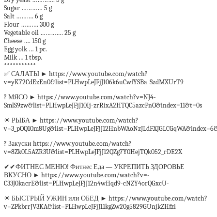
Sugar ………… 5 g
Salt ………. 6 g
Flour ………. 300 g
Vegetable oil …………. 25 g
Cheese …. 150 g
Egg yolk … 1 pc.
Milk … 1 tbsp.
***********
✅ САЛАТЫ ► https://www.youtube.com/watch?
v=yK72CdEzEn0&list=PLHwpLeJFjJ106k6uCwfYSBa_SzdMXUrT9
? МЯСО ► https://www.youtube.com/watch?v=NJ4-
SmlS9zw&list=PLHwpLeJFjJ10Ij-zrRixA2HTQC5azcPnO&index=11&t=0s
☀ РЫБА ► https://www.youtube.com/watch?
v=3_pOQ10m8Ug&list=PLHwpLeJFjJ12HnbWAoNzJLdFXJGLCGqWA&index=6&
? Закуски https://www.youtube.com/watch?
v=8Zk0L5AZR3U&list=PLHwpLeJFjJ12QZg7Y0HejTQk052_rDE2X
✔✔ФИТНЕС МЕНЮ! Фитнес Еда — УКРЕПИТЬ ЗДОРОВЬЕ
ВКУСНО ► https://www.youtube.com/watch?v=-
C33J0kacrE&list=PLHwpLeJFjJ12n4wHqd9-cNZY4orQGxcU-
☀ БЫСТРЫЙ УЖИН или ОБЕД ► https://www.youtube.com/watch?
v=ZPkbrrJV3KA&list=PLHwpLeJFjJ11kgZw20g5829GUnjkZHfzi