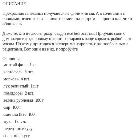
ОПИСАНИЕ
Прекрасная запеканка получается из филе минтая. А в сочетании с
овощами, зеленью и в заливке из сметаны с сыром — просто пальчики
оближешь.
Даже те, кто не любит рыбу, съедят все без остатка. Приучаю своих
домочадцев к здоровому питанию, стараюсь чаще кормить рыбой, чем
мясом. Поэтому приходится экспериментировать с разнообразными
рецептами. Вот один из них, попробуйте.
Основные
минтай филе
1 кг
картофель
4 шт.
морковь
4 шт.
лук репчатый
1 шт.
помидоры
2 шт.
зелень рубленая
100 г
сыр
100 г
сметана 18%
100 г
мука
1 ст. л.
перец
по вкусу
соль
по вкусу