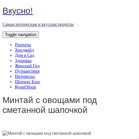
Вкусно!
Самые интересные и вкусные рецепты
Toggle navigation
Рецепты
Хендмейд
Дом и Сад
Здоровье
Женский Гид
Путешествия
Интересно
Шопинг Блог
КупиОбзор
Минтай с овощами под
сметанной шапочкой