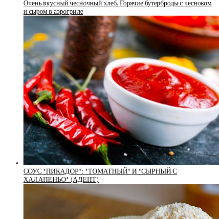
Очень вкусный чесночный хлеб. Горячие бутерброды с чесноком
и сыром в аэрогриле
СОУС *ПИКАДОР*: *ТОМАТНЫЙ* И *СЫРНЫЙ С
ХАЛАПЕНЬО* (АДЕПТ)