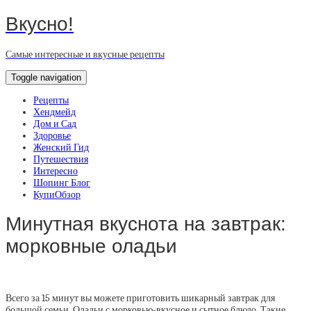
Вкусно!
Самые интересные и вкусные рецепты
Toggle navigation
Рецепты
Хендмейд
Дом и Сад
Здоровье
Женский Гид
Путешествия
Интересно
Шопинг Блог
КупиОбзор
Минутная вкуснота на завтрак:
морковные оладьи
Всего за 15 минут вы можете приготовить шикарный завтрак для
большой семьи. Оладьи с морковью-вкусное и сытное блюдо.
Такие