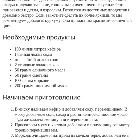
оладьи получаются яркие, солнечные и очень-очень вкусные. Они
понравятся и детям, и взрослым. Готовятся из доступных продуктов и
довольно быстро. Если вы хотите сделать их более яркими, то мы
рекомендуем добавить куркуму. Она придаст им красивый солнечный
цвет.
Необходимые продукты
150 миллилитров кефира
1 чайная ложка соды
пол чайной ложки соли
2 столовые ложки сахара
50 грамм сливочного масла
50 грамм сметаны
100 грамм моркови
200 грамм пшеничной муки
Начинаем приготовление
В миску наливаем кефир и добавляем соду, перемешиваем. В
массу добавляем соль, сахар и растопленное сливочное масло.
Туда же кладем сметану и все перемешиваем.
Просеиваем муку и частями добавляем в получившуюся массу,
хорошо перемешиваем.
Морковь очищаем и натираем на мелкой терке, добавляем ее в