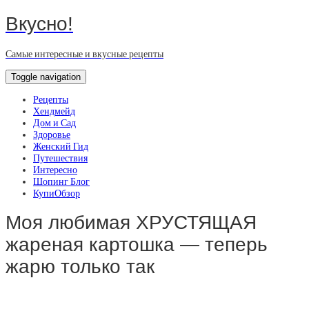
Вкусно!
Самые интересные и вкусные рецепты
Toggle navigation
Рецепты
Хендмейд
Дом и Сад
Здоровье
Женский Гид
Путешествия
Интересно
Шопинг Блог
КупиОбзор
Моя любимая ХРУСТЯЩАЯ
жареная картошка — теперь
жарю только так