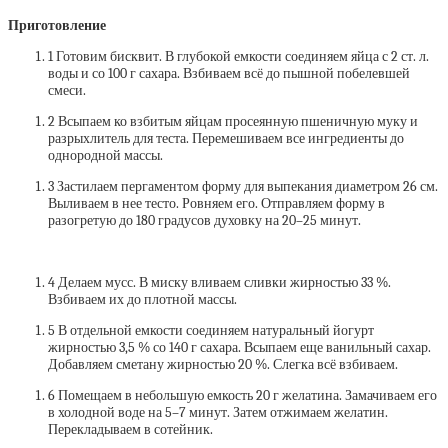
Приготовление
1 Готовим бисквит. В глубокой емкости соединяем яйца с 2 ст. л.
воды и со 100 г сахара. Взбиваем всё до пышной побелевшей
смеси.
2 Всыпаем ко взбитым яйцам просеянную пшеничную муку и
разрыхлитель для теста. Перемешиваем все ингредиенты до
однородной массы.
3 Застилаем пергаментом форму для выпекания диаметром 26 см.
Выливаем в нее тесто. Ровняем его. Отправляем форму в
разогретую до 180 градусов духовку на 20–25 минут.
4 Делаем мусс. В миску вливаем сливки жирностью 33 %.
Взбиваем их до плотной массы.
5 В отдельной емкости соединяем натуральный йогурт
жирностью 3,5 % со 140 г сахара. Всыпаем еще ванильный сахар.
Добавляем сметану жирностью 20 %. Слегка всё взбиваем.
6 Помещаем в небольшую емкость 20 г желатина. Замачиваем его
в холодной воде на 5–7 минут. Затем отжимаем желатин.
Перекладываем в сотейник.