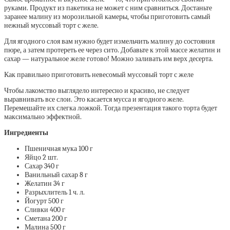
руками. Продукт из пакетика не может с ним сравниться. Достаньте
заранее малину из морозильной камеры, чтобы приготовить самый
нежный муссовый торт с желе.
Для ягодного слоя вам нужно будет измельчить малину до состояния
пюре, а затем протереть ее через сито. Добавьте к этой массе желатин и
сахар — натуральное желе готово! Можно заливать им верх десерта.
Как правильно приготовить невесомый муссовый торт с желе
Чтобы лакомство выглядело интересно и красиво, не следует
выравнивать все слои. Это касается мусса и ягодного желе.
Перемешайте их слегка ложкой. Тогда презентация такого торта будет
максимально эффектной.
Ингредиенты
Пшеничная мука 100 г
Яйцо 2 шт.
Сахар 340 г
Ванильный сахар 8 г
Желатин 34 г
Разрыхлитель 1 ч. л.
Йогурт 500 г
Сливки 400 г
Сметана 200 г
Малина 500 г