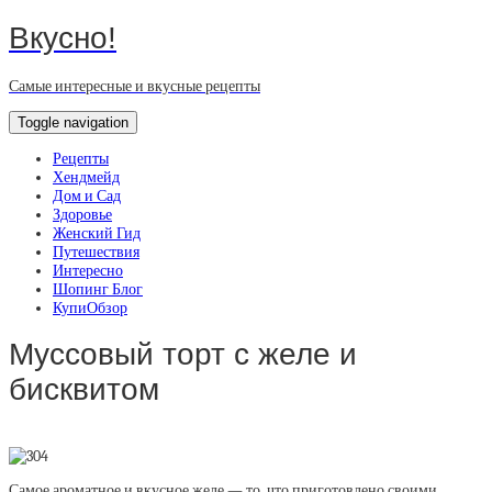
Вкусно!
Самые интересные и вкусные рецепты
Toggle navigation
Рецепты
Хендмейд
Дом и Сад
Здоровье
Женский Гид
Путешествия
Интересно
Шопинг Блог
КупиОбзор
Муссовый торт с желе и
бисквитом
Самое ароматное и вкусное желе — то, что приготовлено своими