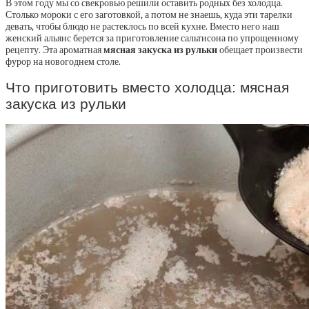
В этом году мы со свекровью решили оставить родных без холодца.
Столько мороки с его заготовкой, а потом не знаешь, куда эти тарелки
девать, чтобы блюдо не растеклось по всей кухне. Вместо него наш
женский альянс берется за приготовление сальтисона по упрощенному
рецепту. Эта ароматная
мясная закуска из рульки
обещает произвести
фурор на новогоднем столе.
Что приготовить вместо холодца: мясная
закуска из рульки