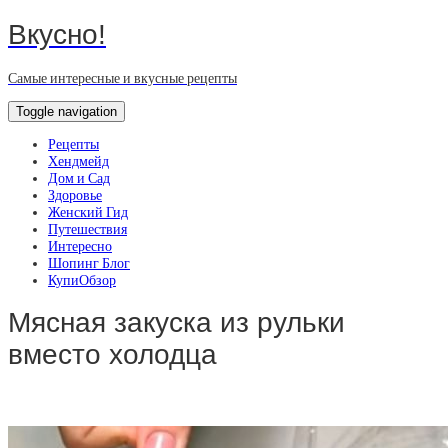
Вкусно!
Самые интересные и вкусные рецепты
Toggle navigation
Рецепты
Хендмейд
Дом и Сад
Здоровье
Женский Гид
Путешествия
Интересно
Шопинг Блог
КупиОбзор
Мясная закуска из рульки
вместо холодца