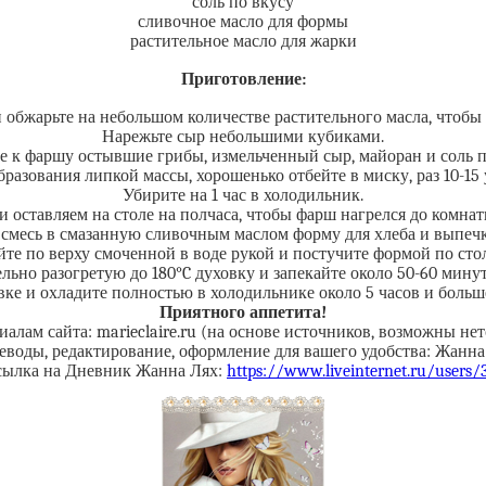
соль по вкусу
сливочное масло для формы
растительное масло для жарки
Приготовление:
 обжарьте на небольшом количестве растительного масла, чтобы 
Нарежьте сыр небольшими кубиками.
е к фаршу остывшие грибы, измельченный сыр, майоран и соль п
разования липкой массы, хорошенько отбейте в миску, раз 10-15
Убирите на 1 час в холодильник.
 оставляем на столе на полчаса, чтобы фарш нагрелся до комна
месь в смазанную сливочным маслом форму для хлеба и выпечк
те по верху смоченной в воде рукой и постучите формой по стол
льно разогретую до 180°C духовку и запекайте около 50-60 минут
е и охладите полностью в холодильнике около 5 часов и больше
Приятного аппетита!
иалам сайта: marieclaire.ru (на основе источников, возможны нет
еводы, редактирование, оформление для вашего удобства: Жанна
сылка на Дневник Жанна Лях:
https://www.liveinternet.ru/users