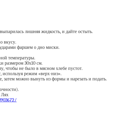
выпарилась лишняя жидкость, и дайте остыть.
о вкусу.
 ударами фаршем о дно миски.
тной температуры.
и размером 30х10 см.
у, чтобы не было в мясном хлебе пустот.
, используя режим «верх-низ».
, затем можно вынуть из формы и нарезать и подать.
очности).
 Лях
/3903672/