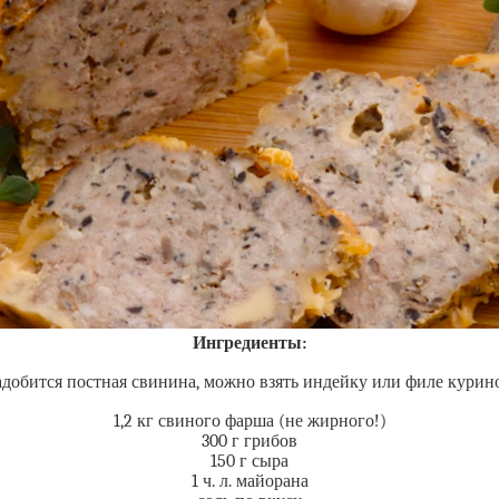
Ингредиенты:
добится постная свинина, можно взять индейку или филе курино
1,2 кг свиного фарша (не жирного!)
300 г грибов
150 г сыра
1 ч. л. майорана