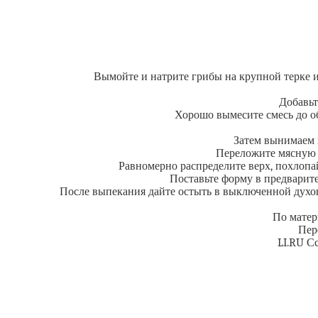
Вымойте и натрите грибы на крупной терке и
Добавьт
Хорошо вымесите смесь до об
Затем вынимаем и
Переложите мясную с
Равномерно распределите верх, похлопай
Поставьте форму в предварите
После выпекания дайте остыть в выключенной духовк
По матер
Пер
LI.RU С