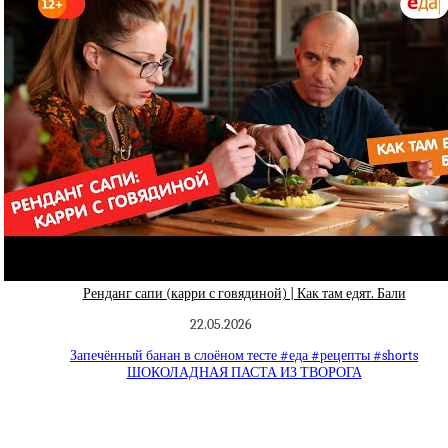
Ренданг сапи (карри с говядиной) | Как там едят. Бали
22.05.2026
Запечённый банан в слоёном тесте #еда #рецепты #shorts
ШОКОЛАДНАЯ ПАСТА ИЗ ТВОРОГА