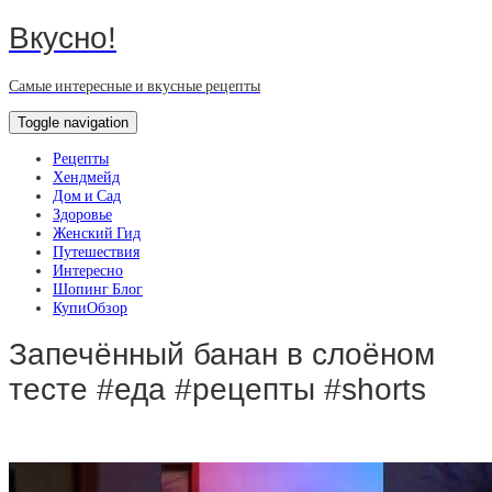
Вкусно!
Самые интересные и вкусные рецепты
Toggle navigation
Рецепты
Хендмейд
Дом и Сад
Здоровье
Женский Гид
Путешествия
Интересно
Шопинг Блог
КупиОбзор
Запечённый банан в слоёном
тесте #еда #рецепты #shorts