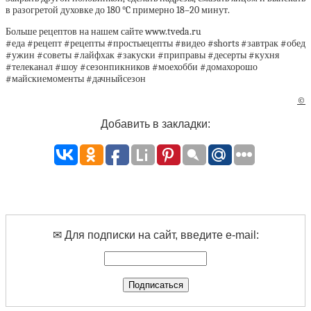
в разогретой духовке до 180 °C примерно 18–20 минут.
Больше рецептов на нашем сайте www.tveda.ru
#еда #рецепт #рецепты #простыецепты #видео #shorts #завтрак #обед
#ужин #советы #лайфхак #закуски #приправы #десерты #кухня
#телеканал #шоу #сeзoнпикников #моехобби #домахорошо
#майскиемоменты #дачныйсезон
©
Добавить в закладки:
✉ Для подписки на сайт, введите e-mail: