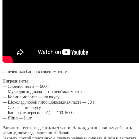
Запечённый банан в слоёном тесте
Ингредиенты:
— Слоёное тесто — 500 г
— Мука для подпыла — по необходимости
— Корица молотая — по вкусу
— Шоколад любой либо шоколадная паста — 50 г
— Сахар — по вкусу
— Банан (не переспелый) — 400–500 г
— Яйцо — 1 шт.
Раскатать тесто, разделить на 4 части. На каждую половинку добавить
корицу, шоколад, нарезанный банан.
Закрыть другой половинкой, сделать надрезы, смазать яйцом и выпекать