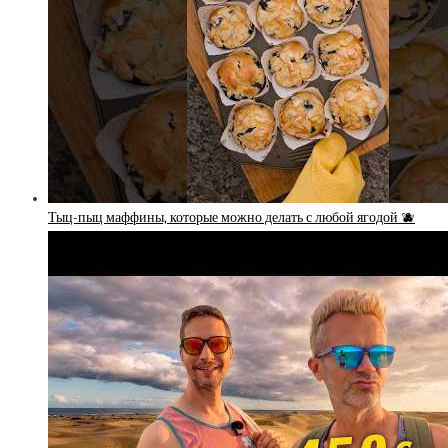
Тыц-пыц маффины, которые можно делать с любой ягодой 🫐