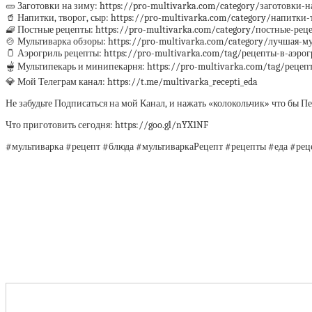
🥒 Заготовки на зиму: https://pro-multivarka.com/category/заготовки-
🥤 Напитки, творог, сыр: https://pro-multivarka.com/category/напитки
🧇 Постные рецепты: https://pro-multivarka.com/category/постные-рец
🍲 Мультиварка обзоры: https://pro-multivarka.com/category/лучшая-м
🫙 Аэрогриль рецепты: https://pro-multivarka.com/tag/рецепты-в-аэро
🫕 Мультипекарь и минипекарня: https://pro-multivarka.com/tag/реце
💎 Мой Телеграм канал: https://t.me/multivarka_recepti_eda
Не забудьте Подписаться на мой Канал, и нажать «колокольчик» что бы 
Что приготовить сегодня: https://goo.gl/nYX1NF
#мультиварка #рецепт #блюда #мультиваркаРецепт #рецепты #еда #р