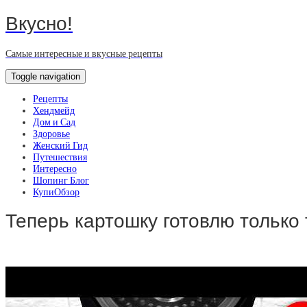
Вкусно!
Самые интересные и вкусные рецепты
Toggle navigation
Рецепты
Хендмейд
Дом и Сад
Здоровье
Женский Гид
Путешествия
Интересно
Шопинг Блог
КупиОбзор
Теперь картошку готовлю только 