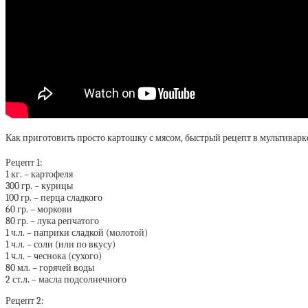
Как приготовить просто картошку с мясом, быстрый рецепт в мультиварке
Рецепт 1:
1 кг. – картофеля
300 гр. – курицы
100 гр. – перца сладкого
60 гр. – моркови
80 гр. – лука репчатого
1 ч.л. – паприки сладкой (молотой)
1 ч.л. – соли (или по вкусу)
1 ч.л. – чеснока (сухого)
80 мл. – горячей воды
2 ст.л. – масла подсолнечного
Рецепт 2: