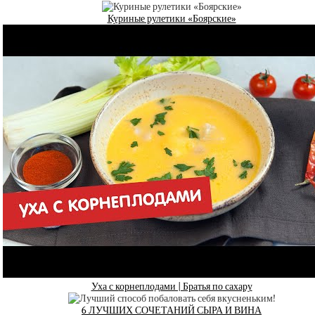
Куриные рулетики «Боярские»
Уха с корнеплодами | Братья по сахару
6 ЛУЧШИХ СОЧЕТАНИЙ СЫРА И ВИНА