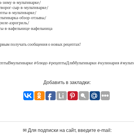
на-зиму-в-мультиварке/
-творог-сыр-в-мультиварке/
епты-в-мультиварке/
ультиварка-обзор-отзывы/
гриле-аэрогриль/
пты-в-вафельнице-вафельница
Первым получать сообщения о новых рецептах!
ецептыВмультиварке #блюдо #рецептыДляМультиварки #кулинария #муль
Добавить в закладки:
✉ Для подписки на сайт, введите e-mail: