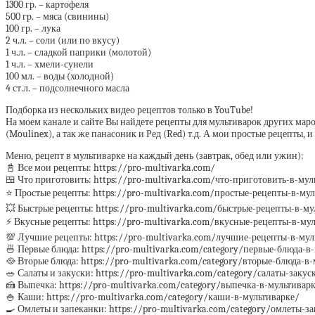
1300 гр. – картофеля
500 гр. – мяса (свинины)
100 гр. – лука
2 ч.л. – соли (или по вкусу)
1 ч.л. – сладкой паприки (молотой)
1 ч.л. – хмели-сунели
100 мл. – воды (холодной)
4 ст.л. – подсолнечного масла
Подборка из нескольких видео рецептов только в YouTube!
На моем канале и сайте Вы найдете рецепты для мультиварок других марок
(Moulinex), а так же панасоник и Ред (Red) т.д. А мои простые рецепты,
Меню, рецепт в мультиварке на каждый день (завтрак, обед или ужин):
📓 Все мои рецепты: https://pro-multivarka.com/
🍱 Что приготовить: https://pro-multivarka.com/что-приготовить-в-мул
⭐️ Простые рецепты: https://pro-multivarka.com/простые-рецепты-в-му
💥 Быстрые рецепты: https://pro-multivarka.com/быстрые-рецепты-в-му
⚡️ Вкусные рецепты: https://pro-multivarka.com/вкусные-рецепты-в-му
💯 Лучшие рецепты: https://pro-multivarka.com/лучшие-рецепты-в-мул
🍜 Первые блюда: https://pro-multivarka.com/category/первые-блюда-в
🥘 Вторые блюда: https://pro-multivarka.com/category/вторые-блюда-в
🥗 Салаты и закуски: https://pro-multivarka.com/category/салаты-закус
🍰 Выпечка: https://pro-multivarka.com/category/выпечка-в-мультивар
🍚 Каши: https://pro-multivarka.com/category/каши-в-мультиварке/
🍳 Омлеты и запеканки: https://pro-multivarka.com/category/омлеты-з