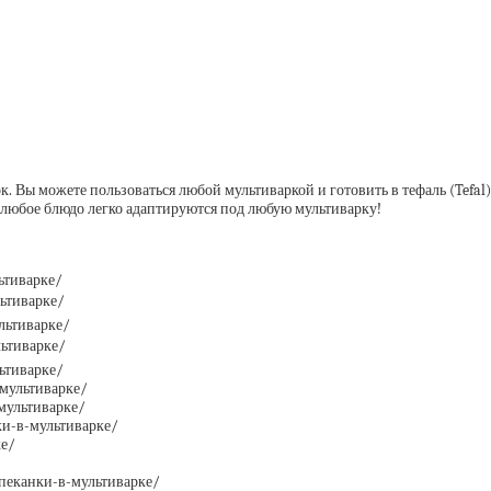
. Вы можете пользоваться любой мультиваркой и готовить в тефаль (Tefal),
 и любое блюдо легко адаптируются под любую мультиварку!
ьтиварке/
льтиварке/
льтиварке/
льтиварке/
ьтиварке/
-мультиварке/
-мультиварке/
ки-в-мультиварке/
ке/
апеканки-в-мультиварке/