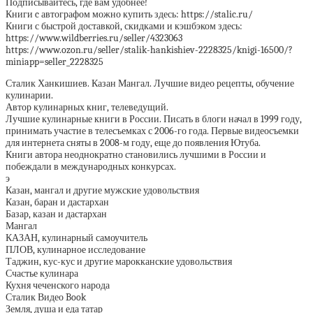
Подписывайтесь, где вам удобнее!
Книги c автографом можно купить здесь: https://stalic.ru/
Книги с быстрой доставкой, скидками и кэшбэком здесь:
https://www.wildberries.ru/seller/4323063
https://www.ozon.ru/seller/stalik-hankishiev-2228325/knigi-16500/?
miniapp=seller_2228325
Сталик Ханкишиев. Казан Мангал. Лучшие видео рецепты, обучение
кулинарии.
Автор кулинарных книг, телеведущий.
Лучшие кулинарные книги в России. Писать в блоги начал в 1999 году,
принимать участие в телесъемках с 2006-го года. Первые видеосъемки
для интернета сняты в 2008-м году, еще до появления Ютуба.
Книги автора неоднократно становились лучшими в России и
побеждали в международных конкурсах.
э
Казан, мангал и другие мужские удовольствия
Казан, баран и дастархан
Базар, казан и дастархан
Мангал
КАЗАН, кулинарный самоучитель
ПЛОВ, кулинарное исследование
Таджин, кус-кус и другие марокканские удовольствия
Счастье кулинара
Кухня чеченского народа
Сталик Видео Book
Земля, душа и еда татар