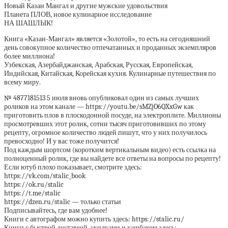
Новый Казан Мангал и другие мужские удовольствия
Планета ПЛОВ, новое кулинарное исследование
НА ШАШЛЫК!
Книга «Казан-Мангал» является «Золотой», то есть на сегодняшний
день совокупное количество отпечатанных и проданных экземпляров
более миллиона!
Узбекская, Азербайджанская, Арабская, Русская, Европейская,
Индийская, Китайская, Корейская кухня. Кулинарные путешествия по
всему миру.
№ 4877181513 5 июля вновь опубликовал один из самых лучших
роликов на этом канале — https://youtu.be/sMZjO6QXxGw как
приготовить плов в плоскодонной посуде, на электроплите. Миллионы
просмотревших этот ролик, сотни тысяч приготовивших по этому
рецепту, огромное количество людей пишут, что у них получилось
превосходно! И у вас тоже получится!
Под каждым шортсом (коротким вертикальным видео) есть ссылка на
полноценный ролик, где вы найдете все ответы на вопросы по рецепту!
Если ютуб плохо показывает, смотрите здесь:
https://vk.com/stalic_book
https://ok.ru/stalic
https://t.me/stalic
https://dzen.ru/stalic — только статьи
Подписывайтесь, где вам удобнее!
Книги c автографом можно купить здесь: https://stalic.ru/
Книги с быстрой доставкой, скидками и кэшбэком здесь: