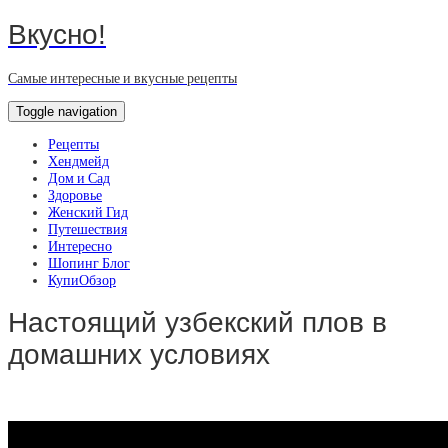
Вкусно!
Самые интересные и вкусные рецепты
Toggle navigation
Рецепты
Хендмейд
Дом и Сад
Здоровье
Женский Гид
Путешествия
Интересно
Шопинг Блог
КупиОбзор
Настоящий узбекский плов в
домашних условиях