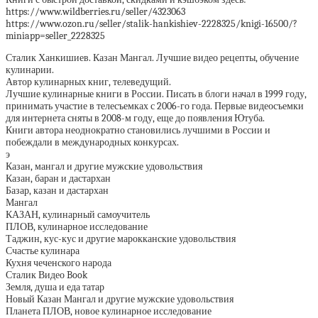
https://www.wildberries.ru/seller/4323063
https://www.ozon.ru/seller/stalik-hankishiev-2228325/knigi-16500/?
miniapp=seller_2228325
Сталик Ханкишиев. Казан Мангал. Лучшие видео рецепты, обучение
кулинарии.
Автор кулинарных книг, телеведущий.
Лучшие кулинарные книги в России. Писать в блоги начал в 1999 году,
принимать участие в телесъемках с 2006-го года. Первые видеосъемки
для интернета сняты в 2008-м году, еще до появления Ютуба.
Книги автора неоднократно становились лучшими в России и
побеждали в международных конкурсах.
э
Казан, мангал и другие мужские удовольствия
Казан, баран и дастархан
Базар, казан и дастархан
Мангал
КАЗАН, кулинарный самоучитель
ПЛОВ, кулинарное исследование
Таджин, кус-кус и другие марокканские удовольствия
Счастье кулинара
Кухня чеченского народа
Сталик Видео Book
Земля, душа и еда татар
Новый Казан Мангал и другие мужские удовольствия
Планета ПЛОВ, новое кулинарное исследование