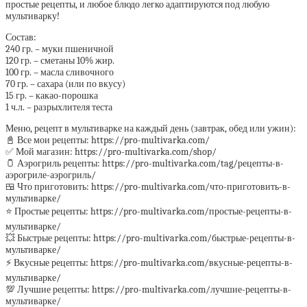
простые рецепты, и любое блюдо легко адаптируются под любую
мультиварку!
Состав:
240 гр. – муки пшеничной
120 гр. – сметаны 10% жир.
100 гр. – масла сливочного
70 гр. – сахара (или по вкусу)
15 гр. – какао-порошка
1 ч.л. – разрыхлителя теста
Меню, рецепт в мультиварке на каждый день (завтрак, обед или ужин):
📓 Все мои рецепты: https://pro-multivarka.com/
✅ Мой магазин: https://pro-multivarka.com/shop/
🫙 Аэрогриль рецепты: https://pro-multivarka.com/tag/рецепты-в-
аэрогриле-аэрогриль/
🍱 Что приготовить: https://pro-multivarka.com/что-приготовить-в-
мультиварке/
⭐️ Простые рецепты: https://pro-multivarka.com/простые-рецепты-в-
мультиварке/
💥 Быстрые рецепты: https://pro-multivarka.com/быстрые-рецепты-в-
мультиварке/
⚡️ Вкусные рецепты: https://pro-multivarka.com/вкусные-рецепты-в-
мультиварке/
💯 Лучшие рецепты: https://pro-multivarka.com/лучшие-рецепты-в-
мультиварке/