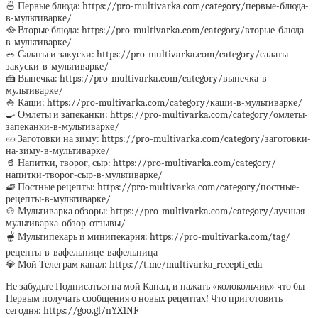
🍜 Первые блюда: https://pro-multivarka.com/category/первые-блюда-
в-мультиварке/
🥘 Вторые блюда: https://pro-multivarka.com/category/вторые-блюда-
в-мультиварке/
🥗 Салаты и закуски: https://pro-multivarka.com/category/салаты-
закуски-в-мультиварке/
🍰 Выпечка: https://pro-multivarka.com/category/выпечка-в-
мультиварке/
🍚 Каши: https://pro-multivarka.com/category/каши-в-мультиварке/
🍳 Омлеты и запеканки: https://pro-multivarka.com/category/омлеты-
запеканки-в-мультиварке/
🥒 Заготовки на зиму: https://pro-multivarka.com/category/заготовки-
на-зиму-в-мультиварке/
🥤 Напитки, творог, сыр: https://pro-multivarka.com/category/
напитки-творог-сыр-в-мультиварке/
🧇 Постные рецепты: https://pro-multivarka.com/category/постные-
рецепты-в-мультиварке/
🍲 Мультиварка обзоры: https://pro-multivarka.com/category/лучшая-
мультиварка-обзор-отзывы/
🫕 Мультипекарь и минипекарня: https://pro-multivarka.com/tag/
рецепты-в-вафельнице-вафельница
💎 Мой Телеграм канал: https://t.me/multivarka_recepti_eda
Не забудьте Подписаться на мой Канал, и нажать «колокольчик» что бы
Первым получать сообщения о новых рецептах! Что приготовить
сегодня: https://goo.gl/nYX1NF