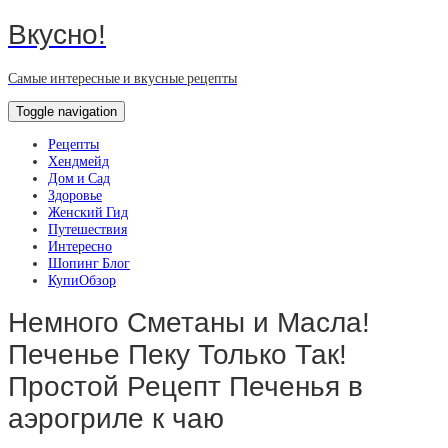
Вкусно!
Самые интересные и вкусные рецепты
Toggle navigation
Рецепты
Хендмейд
Дом и Сад
Здоровье
Женский Гид
Путешествия
Интересно
Шопинг Блог
КупиОбзор
Немного Сметаны и Масла!
Печенье Пеку Только Так!
Простой Рецепт Печенья в
аэрогриле к чаю