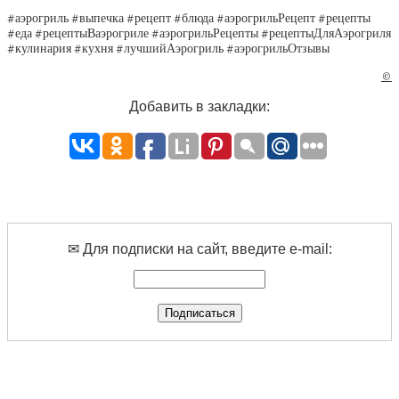
#аэрогриль #выпечка #рецепт #блюда #аэрогрильРецепт #рецепты
#еда #рецептыВаэрогриле #аэрогрильРецепты #рецептыДляАэрогриля
#кулинария #кухня #лучшийАэрогриль #аэрогрильОтзывы
©
Добавить в закладки:
✉ Для подписки на сайт, введите e-mail: