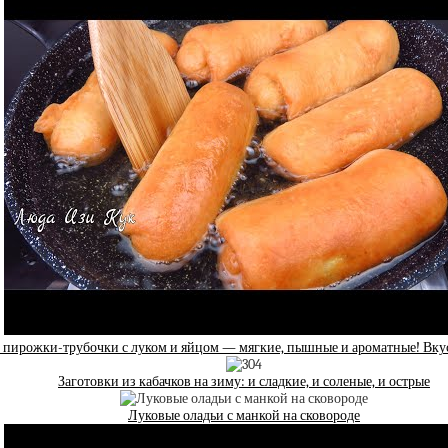
пирожки-трубочки с луком и яйцом — мягкие, пышные и ароматные! Вкус 
Заготовки из кабачков на зиму: и сладкие, и соленые, и острые
Луковые оладьи с манкой на сковороде