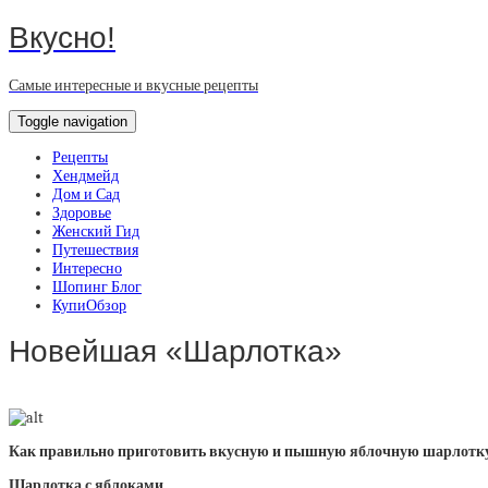
Вкусно!
Самые интересные и вкусные рецепты
Toggle navigation
Рецепты
Хендмейд
Дом и Сад
Здоровье
Женский Гид
Путешествия
Интересно
Шопинг Блог
КупиОбзор
Новейшая «Шарлотка»
Как правильно приготовить вкусную и пышную яблочную шарлотк
Шарлотка с яблоками