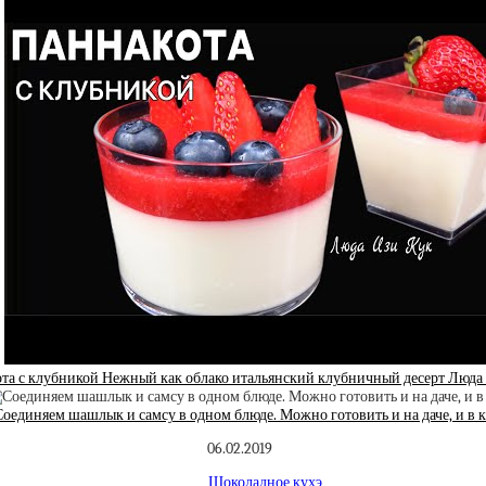
та с клубникой Нежный как облако итальянский клубничный десерт Люда И
оединяем шашлык и самсу в одном блюде. Можно готовить и на даче, и в 
06.02.2019
Шоколадное кухэ