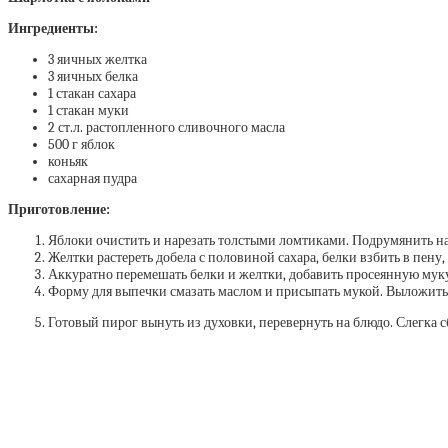
Ингредиенты:
3 яичных желтка
3 яичных белка
1 стакан сахара
1 стакан муки
2 ст.л. растопленного сливочного масла
500 г яблок
коньяк
сахарная пудра
Приготовление:
Яблоки очистить и нарезать толстыми ломтиками. Подрумянить на 
Желтки растереть добела с половиной сахара, белки взбить в пену, 
Аккуратно перемешать белки и желтки, добавить просеянную мук
Форму для выпечки смазать маслом и присыпать мукой. Выложить на
Готовый пирог вынуть из духовки, перевернуть на блюдо. Слегка 