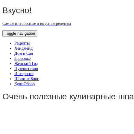
Вкусно!
Самые интересные и вкусные рецепты
Toggle navigation
Рецепты
Хендмейд
Дом и Сад
Здоровье
Женский Гид
Путешествия
Интересно
Шопинг Блог
КупиОбзор
Очень полезные кулинарные шпа