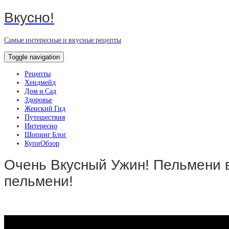
Вкусно!
Самые интересные и вкусные рецепты
Toggle navigation
Рецепты
Хендмейд
Дом и Сад
Здоровье
Женский Гид
Путешествия
Интересно
Шопинг Блог
КупиОбзор
Очень Вкусный Ужин! Пельмени в
пельмени!