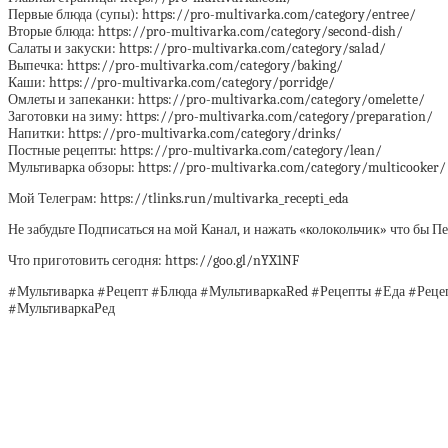
Первые блюда (супы): https://pro-multivarka.com/category/entree/
Вторые блюда: https://pro-multivarka.com/category/second-dish/
Салаты и закуски: https://pro-multivarka.com/category/salad/
Выпечка: https://pro-multivarka.com/category/baking/
Каши: https://pro-multivarka.com/category/porridge/
Омлеты и запеканки: https://pro-multivarka.com/category/omelette/
Заготовки на зиму: https://pro-multivarka.com/category/preparation/
Напитки: https://pro-multivarka.com/category/drinks/
Постные рецепты: https://pro-multivarka.com/category/lean/
Мультиварка обзоры: https://pro-multivarka.com/category/multicooker/
Мой Телеграм: https://tlinks.run/multivarka_recepti_eda
Не забудьте Подписаться на мой Канал, и нажать «колокольчик» что бы 
Что приготовить сегодня: https://goo.gl/nYX1NF
#Мультиварка #Рецепт #Блюда #МультиваркаRed #Рецепты #Еда #Рец
#МультиваркаРед