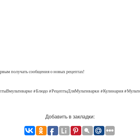
Первым получать сообщения о новых рецептах!
ептыВмультиварке #Блюдо #РецептыДляМультиварки #Кулинария #Мульт
Добавить в закладки: