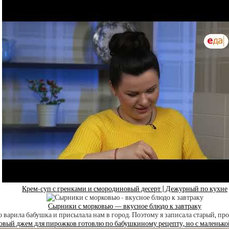
Крем-суп с гренками и смородиновый десерт | Дежурный по кухне
Сырники с морковью — вкусное блюдо к завтраку
овый джем для пирожков готовлю по бабушкиному рецепту, но с маленько