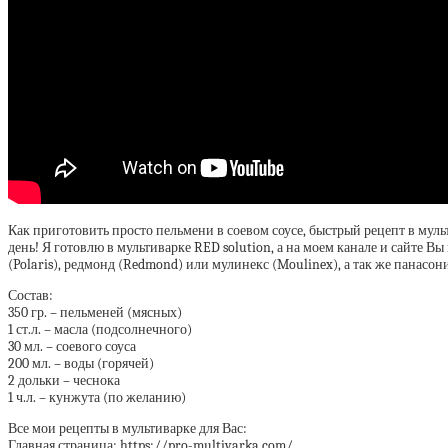
Как приготовить просто пельмени в соевом соусе, быстрый рецепт в муль
день! Я готовлю в мультиварке RED solution, а на моем канале и сайте Вы
(Polaris), редмонд (Redmond) или мулинекс (Moulinex), а так же панасон
Состав:
350 гр. – пельменей (мясных)
1 ст.л. – масла (подсолнечного)
30 мл. – соевого соуса
200 мл. – воды (горячей)
2 дольки – чеснока
1 ч.л. – кунжута (по желанию)
Все мои рецепты в мультиварке для Вас:
Главная страница: https://pro-multivarka.com/