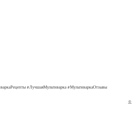
иваркаРецепты #ЛучшаяМультиварка #МультиваркаОтзывы
©