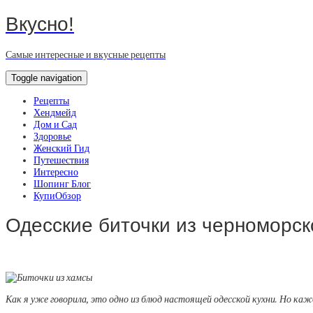
Вкусно!
Самые интересные и вкусные рецепты
Toggle navigation
Рецепты
Хендмейд
Дом и Сад
Здоровье
Женский Гид
Путешествия
Интересно
Шопинг Блог
КупиОбзор
Одесские биточки из черноморск
Как я уже говорила, это одно из блюд настоящей одесской кухни. Но кажд