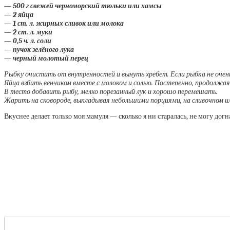
— 500 г свежей черноморский тюльки или хамсы
— 2 яйца
— 1 ст. л. жирных сливок или молока
— 2 ст. л. муки
— 0,5 ч. л. соли
— пучок зелёного лука
— черный молотый перец
Рыбку очистить от внутренностей и вынуть хребет. Если рыбка не очень 
Яйца взбить венчиком вместе с молоком и солью. Постепенно, продолжая
В тесто добавить рыбу, мелко порезанный лук и хорошо перемешать.
Жарить на сковороде, выкладывая небольшими порциями, на сливочном ил
Вкуснее делает только моя мамуля — сколько я ни старалась, не могу догн