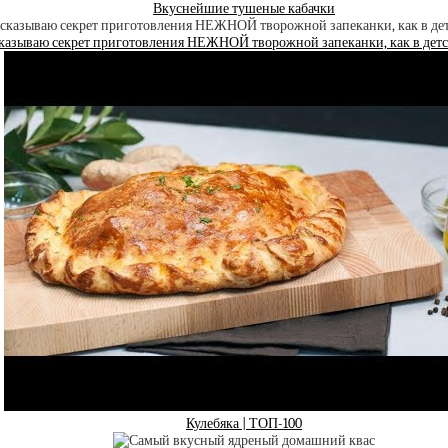
Вкуснейшие тушеные кабачки
казываю секрет приготовления НЕЖНОЙ творожной запеканки, как в детс
Кулебяка | ТОП-100