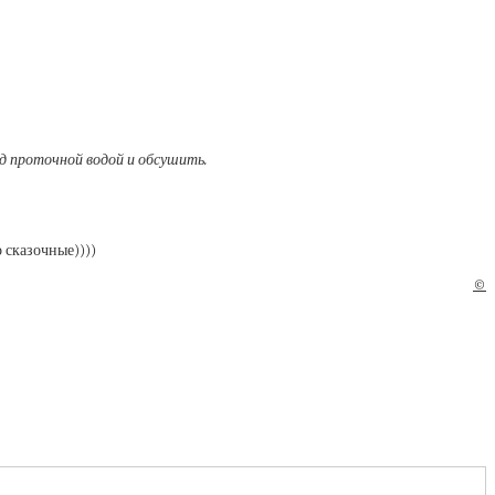
од проточной водой и обсушить.
о сказочные))))
©