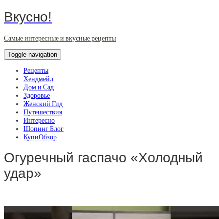
Вкусно!
Самые интересные и вкусные рецепты
Toggle navigation
Рецепты
Хендмейд
Дом и Сад
Здоровье
Женский Гид
Путешествия
Интересно
Шопинг Блог
КупиОбзор
Огуречный гаспачо «Холодный
удар»