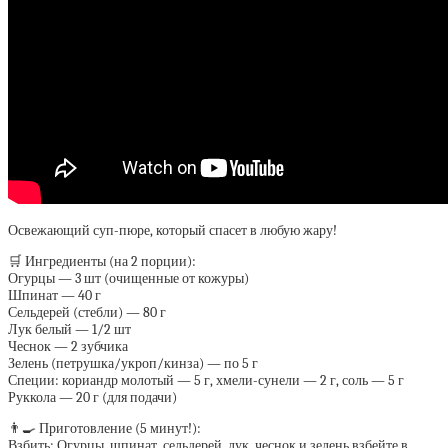
Освежающий суп-пюре, который спасет в любую жару!
🛒 Ингредиенты (на 2 порции):
Огурцы — 3 шт (очищенные от кожуры)
Шпинат — 40 г
Сельдерей (стебли) — 80 г
Лук белый — 1/2 шт
Чеснок — 2 зубчика
Зелень (петрушка/укроп/кинза) — по 5 г
Специи: кориандр молотый — 5 г, хмели-сунели — 2 г, соль — 5 г
Руккола — 20 г (для подачи)
👨‍🍳 Приготовление (5 минут!):
Взбить: Огурцы, шпинат, сельдерей, лук, чеснок и зелень взбейте в