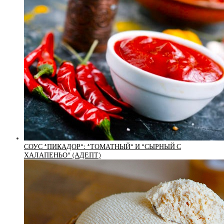
СОУС *ПИКАДОР*: *ТОМАТНЫЙ* И *СЫРНЫЙ С
ХАЛАПЕНЬО* (АДЕПТ)