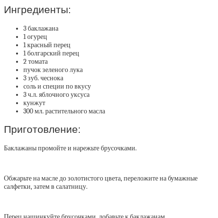
Ингредиенты:
3 баклажана
1 огурец
1 красный перец
1 болгарский перец
2 томата
пучок зеленого лука
3 зуб. чеснока
соль и специи по вкусу
3 ч.л. яблочного уксуса
кунжут
300 мл. растительного масла
Приготовление:
Баклажаны промойте и нарежьте брусочками.
Обжарьте на масле до золотистого цвета, переложите на бумажные
салфетки, затем в салатницу.
Перец нашинкуйте брусочками, добавьте к баклажанам.