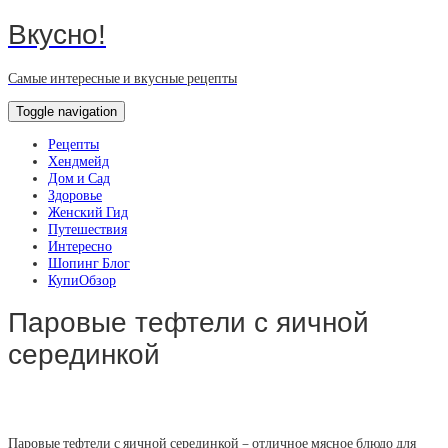
Вкусно!
Самые интересные и вкусные рецепты
Toggle navigation
Рецепты
Хендмейд
Дом и Сад
Здоровье
Женский Гид
Путешествия
Интересно
Шопинг Блог
КупиОбзор
Паровые тефтели с яичной
серединкой
Паровые тефтели с яичной серединкой – отличное мясное блюдо для