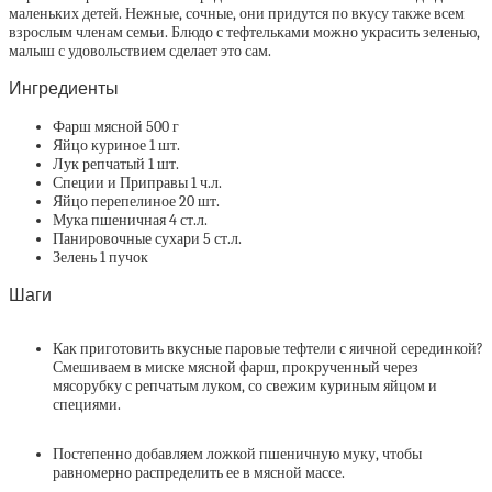
маленьких детей. Нежные, сочные, они придутся по вкусу также всем
взрослым членам семьи. Блюдо с тефтельками можно украсить зеленью,
малыш с удовольствием сделает это сам.
Ингредиенты
Фарш мясной 500 г
Яйцо куриное 1 шт.
Лук репчатый 1 шт.
Специи и Приправы 1 ч.л.
Яйцо перепелиное 20 шт.
Мука пшеничная 4 ст.л.
Панировочные сухари 5 ст.л.
Зелень 1 пучок
Шаги
Как приготовить вкусные паровые тефтели с яичной серединкой?
Смешиваем в миске мясной фарш, прокрученный через
мясорубку с репчатым луком, со свежим куриным яйцом и
специями.
Постепенно добавляем ложкой пшеничную муку, чтобы
равномерно распределить ее в мясной массе.