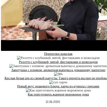
Перепелки шашлык
Ризотто с клубникой, мятой, фисташками и шоколадом
Завитушки с изюмом: ароматная выпечка к домашнему чаепитию
Кислые белые щи из свежей капусты. Такого рецепта вы еще не пробов
Новый вкус знакомого блюда: харчо из курицы с орехами
Как приготовить жареное мороженое дома
12.06.2020