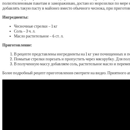
полиэтиленовым пакетам и замораживаю, достаю из морозилки по мере нео
добавлять такую пасту в майонез вместо обычного чеснока, при пригото
Ингредиенты:
Чесночные стрелки – 1 кг
Соль – 3 ч. л.
Масло растительное – 6 ст. л.
Приготовление:
В рецепте представлены ингредиенты на 1 кг уже почищенных и по
Помытые стрелки порезать и пропустить через мясорубку. Для по
В полученную массу добавляем соль, растительное масло и перем
Более подробный рецепт приготовления смотрите на видео. Приятного а