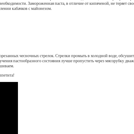
бходимости. Замороженная паста, в отличие от кипяченой, не теряет своег
влении кабачков с майонезом.
резанных чесночных стрелок. Стрелки промыть в холодной воде, обсушить, 
лучения пастообразного состояния лучше пропустить через мясорубку дваж
ешиваем.
ппетита!