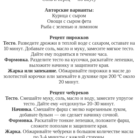
Авторские варианты:
Курица с сыром
Овощи с сыром фета
Рыба с зеленью и лимоном
Рецепт пирожков
Тесто.
Разведите дрожжи в теплой воде с сахаром, оставьте на
10 минут. Добавьте соль, масло и муку, замесите мягкое тесто.
Дайте ему подняться в течение часа.
Формовка.
Разделите тесто на кусочки, раскатайте лепешки,
выложите начинку и защипните края.
Жарка или запекание.
Обжаривайте пирожки в масле до
золотистой корочки или запекайте в духовке при 200 °C около
20 минут.
Рецепт чебуреков
Тесто.
Смешайте муку, соль, масло и воду, замесите упругое
тесто. Дайте ему «отдохнуть» 20–30 минут.
Начинка.
Смешайте фарш с мелко нарезанным луком,
добавьте бульон — он сделает начинку сочной.
Формовка.
Раскатайте тонкие лепешки, положите фарш,
сложите пополам и защипните края.
Жарка.
Обжаривайте чебуреки в большом количестве масла
по 3–4 минуты с каждой стороны.