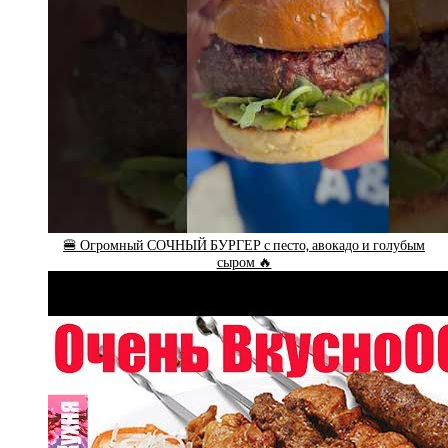
🍔 Огромный СОЧНЫЙ БУРГЕР с песто, авокадо и голубым
сыром 🔥