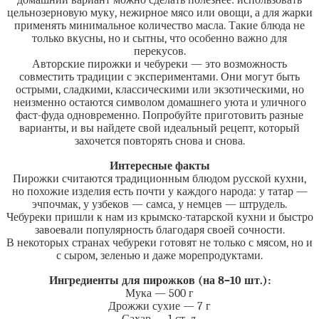
домашний вариант можно сделать полезнее: использовать
цельнозерновую муку, нежирное мясо или овощи, а для жарки
применять минимальное количество масла. Такие блюда не
только вкусны, но и сытны, что особенно важно для
перекусов.
Авторские пирожки и чебуреки — это возможность
совместить традиции с экспериментами. Они могут быть
острыми, сладкими, классическими или экзотическими, но
неизменно остаются символом домашнего уюта и уличного
фаст-фуда одновременно. Попробуйте приготовить разные
варианты, и вы найдете свой идеальный рецепт, который
захочется повторять снова и снова.
Интересные факты
Пирожки считаются традиционным блюдом русской кухни,
но похожие изделия есть почти у каждого народа: у татар —
эчпочмак, у узбеков — самса, у немцев — штрудель.
Чебуреки пришли к нам из крымско-татарской кухни и быстро
завоевали популярность благодаря своей сочности.
В некоторых странах чебуреки готовят не только с мясом, но и
с сыром, зеленью и даже морепродуктами.
Ингредиенты для пирожков (на 8–10 шт.):
Мука — 500 г
Дрожжи сухие — 7 г