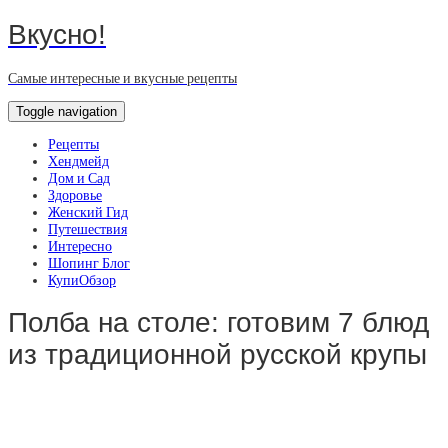
Вкусно!
Самые интересные и вкусные рецепты
Toggle navigation
Рецепты
Хендмейд
Дом и Сад
Здоровье
Женский Гид
Путешествия
Интересно
Шопинг Блог
КупиОбзор
Полба на столе: готовим 7 блюд
из традиционной русской крупы