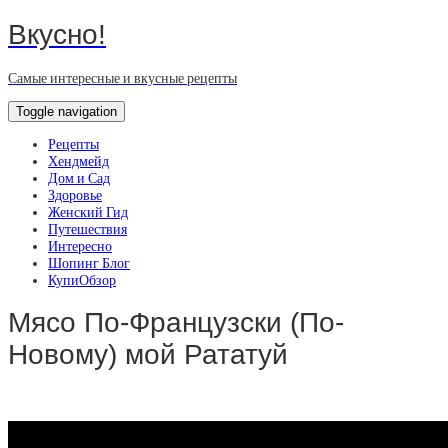
Вкусно!
Самые интересные и вкусные рецепты
Toggle navigation
Рецепты
Хендмейд
Дом и Сад
Здоровье
Женский Гид
Путешествия
Интересно
Шопинг Блог
КупиОбзор
Мясо По-Французски (По-
Новому) мой Рататуй