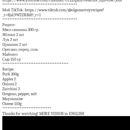
https://www.youtube.com/channel/UCZEqXoz7G4sPniv_hJJbVhw/join
*******************************************
Мой TikTok: https://www.tiktok.com/@olgamatveyrecipes?
_t=8jsL9W2ZRBd&_r=1
*******************************************
Рецепт:
Мясо свинина 300 гр
Яблоки 2 шт
Лук 2 шт
Цуккини 2 шт
Орегано, перец, соль
Майонез
Сыр 150 гр
**************************************
Recipe:
Pork 300g
Apples 2
Onions 2
Zucchini 2
Oregano, pepper, salt
Mayonnaise
Cheese 150g
****************************
Thanks for watching! MORE VIDEOS in ENGLISH