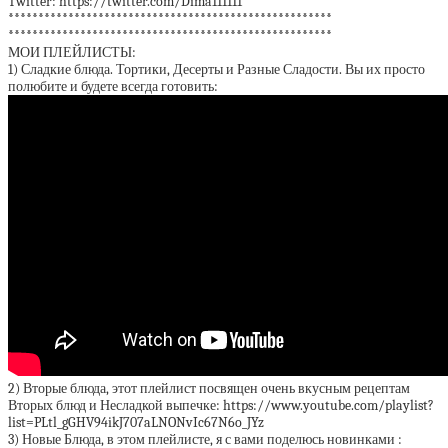
Twitter: https://twitter.com/Dima111111
******************************************************
******************************************************
МОИ ПЛЕЙЛИСТЫ:
1) Сладкие блюда. Тортики, Десерты и Разные Сладости. Вы их просто
полюбите и будете всегда готовить:
2) Вторые блюда, этот плейлист посвящен очень вкусным рецептам
Вторых блюд и Несладкой выпечке: https://www.youtube.com/playlist?
list=PLtl_gGHV94ikJ707aLNONvIc67N6o_JYz
3) Новые Блюда, в этом плейлисте, я с вами поделюсь новинками :