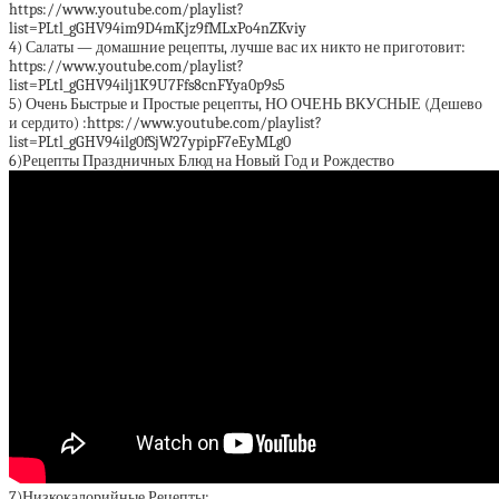
https://www.youtube.com/playlist?
list=PLtl_gGHV94im9D4mKjz9fMLxPo4nZKviy
4) Салаты — домашние рецепты, лучше вас их никто не приготовит:
https://www.youtube.com/playlist?
list=PLtl_gGHV94ilj1K9U7Ffs8cnFYya0p9s5
5) Очень Быстрые и Простые рецепты, НО ОЧЕНЬ ВКУСНЫЕ (Дешево
и сердито) :https://www.youtube.com/playlist?
list=PLtl_gGHV94ilg0fSjW27ypipF7eEyMLg0
6)Рецепты Праздничных Блюд на Новый Год и Рождество
7)Низкокалорийные Рецепты: