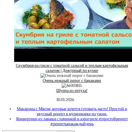
Скумбрия на гриле с томатной сальсой и теплым картофельным
салатом | Дежурный по кухне
Очень нежный пирог с бананами
Шурпа из петуха!
30.05.2026
Макароны с Мясом, которые хочется готовить часто! Простой и
вкусный рецепт в мультиварке на ужин.
Конвертики из лаваша с начинкой в аэрогриле #простойрецепт
#рецептынакаждыйдень