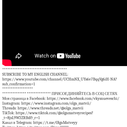
**************************************
SUBSCRIBE TO MY ENGLISH CHANNEL:
https://www.youtube.com/channel/UCHmNX_UYs6v7BqqVg6iH-NA?
sub_confirmation=1
******************
************** ************** ПРИСОЕДИНЯЙТЕСЬ В СОЦ СЕТЯХ
Моя страница в Facebook: https://www.facebook.com/vkysnueveschi/
Instagram: https://www.instagram.com/olga_matvii/
Threads: https://www.threads.net/@olga_matvii
TikTok: https://www.tiktok.com/@olgamatveyrecipes?
_t=8jsL9W2ZRBd&_r=1
Канал в Telegram: https://t.me/OlgaMatveyy