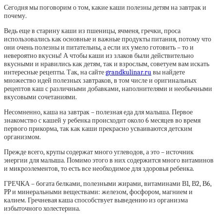
Сегодня мы поговорим о том, какие каши полезны детям на завтрак и
почему.
Ведь еще в старину каши из пшеницы, ячменя, гречки, проса
использовались как основные и важные продукты питания, потому что
они очень полезны и питательны, а если их умело готовить – то и
невероятно вкусны! А чтобы каши из злаков были действительно
вкусными и нравились как детям, так и взрослым, советуем вам искать
интересные рецепты. Так, на сайте
grandkulinar.ru
вы найдете
множество идей полезных завтраков, в том числе и оригинальных
рецептов каш с различными добавками, наполнителями и необычными
вкусовыми сочетаниями.
Несомненно, каша на завтрак – полезная еда для малыша. Первое
знакомство с кашей у ребенка происходит около 6 месяцев во время
первого прикорма, так как каши прекрасно усваиваются детским
организмом.
Прежде всего, крупы содержат много углеводов, а это – источник
энергии для малыша. Помимо этого в них содержится много витаминов
и микроэлементов, то есть все необходимое для здоровья ребенка.
ГРЕЧКА – богата белками, полезными жирами, витаминами В1, В2, В6,
PP и минеральными веществами: железом, фосфором, магнием и
калием. Гречневая каша способствует выведению из организма
избыточного холестерина.