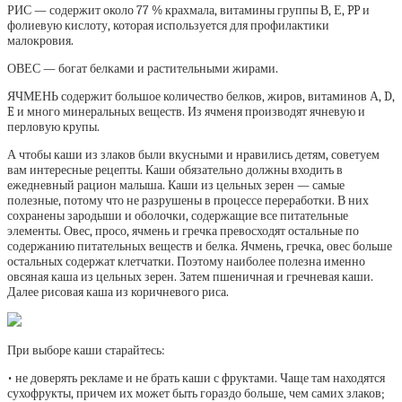
РИС — содержит около 77 % крахмала, витамины группы В, Е, PP и
фолиевую кислоту, которая используется для профилактики
малокровия.
ОВЕС — богат белками и растительными жирами.
ЯЧМЕНЬ содержит большое количество белков, жиров, витаминов А, D,
E и много минеральных веществ. Из ячменя производят ячневую и
перловую крупы.
А чтобы каши из злаков были вкусными и нравились детям, советуем
вам интересные рецепты. Каши обязательно должны входить в
ежедневный рацион малыша. Каши из цельных зерен — самые
полезные, потому что не разрушены в процессе переработки. В них
сохранены зародыши и оболочки, содержащие все питательные
элементы. Овес, просо, ячмень и гречка превосходят остальные по
содержанию питательных веществ и белка. Ячмень, гречка, овес больше
остальных содержат клетчатки. Поэтому наиболее полезна именно
овсяная каша из цельных зерен. Затем пшеничная и гречневая каши.
Далее рисовая каша из коричневого риса.
При выборе каши старайтесь:
• не доверять рекламе и не брать каши с фруктами. Чаще там находятся
сухофрукты, причем их может быть гораздо больше, чем самих злаков;