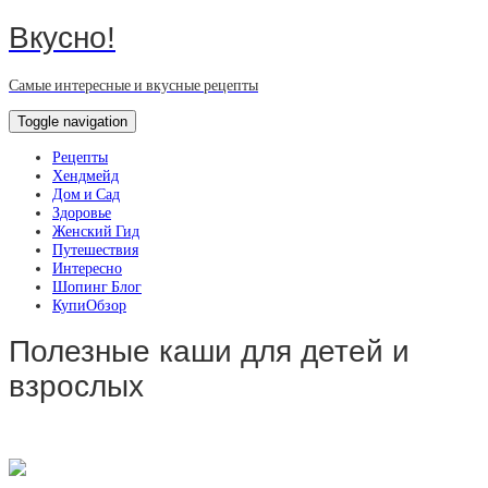
Вкусно!
Самые интересные и вкусные рецепты
Toggle navigation
Рецепты
Хендмейд
Дом и Сад
Здоровье
Женский Гид
Путешествия
Интересно
Шопинг Блог
КупиОбзор
Полезные каши для детей и
взрослых