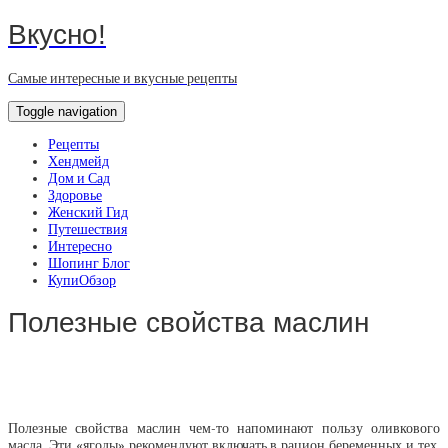
Вкусно!
Самые интересные и вкусные рецепты
Toggle navigation
Рецепты
Хендмейд
Дом и Сад
Здоровье
Женский Гид
Путешествия
Интересно
Шопинг Блог
КупиОбзор
Полезные свойства маслин
Полезные свойства маслин чем-то напоминают пользу оливкового
масла. Эти «ягоды» рекомендуют включать в рацион беременных и тех,