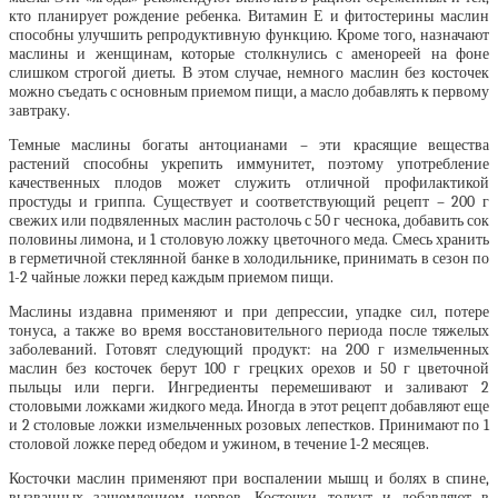
кто планирует рождение ребенка. Витамин Е и фитостерины маслин
способны улучшить репродуктивную функцию. Кроме того, назначают
маслины и
женщинам, которые столкнулись с аменореей на фоне
слишком строгой диеты. В этом случае, немного маслин без косточек
можно съедать с основным приемом пищи, а масло добавлять к первому
завтраку.
Темные маслины богаты антоцианами – эти красящие вещества
растений способны укрепить иммунитет, поэтому употребление
качественных плодов может служить отличной профилактикой
простуды и гриппа. Существует и соответствующий рецепт – 200 г
свежих или подвяленных маслин растолочь с 50 г чеснока, добавить сок
половины лимона, и 1 столовую ложку цветочного меда. Смесь хранить
в герметичной стеклянной банке в холодильнике, принимать в сезон по
1-2 чайные ложки перед каждым приемом пищи.
Маслины издавна применяют и при депрессии, упадке сил, потере
тонуса, а также во время восстановительного периода после тяжелых
заболеваний. Готовят следующий продукт: на 200 г измельченных
маслин без косточек берут 100 г грецких орехов и 50 г цветочной
пыльцы или перги. Ингредиенты перемешивают и заливают 2
столовыми ложками жидкого меда. Иногда в этот рецепт добавляют еще
и 2 столовые ложки измельченных розовых лепестков. Принимают по 1
столовой ложке перед обедом и ужином, в течение 1-2 месяцев.
Косточки маслин применяют при воспалении мышц и болях в спине,
вызванных защемлением нервов. Косточки толкут и добавляют в