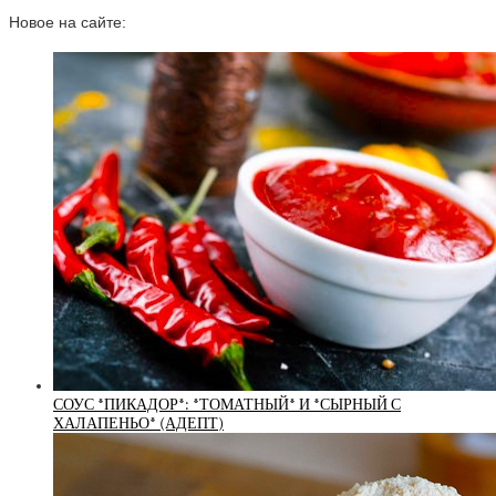
Новое на сайте:
СОУС *ПИКАДОР*: *ТОМАТНЫЙ* И *СЫРНЫЙ С
ХАЛАПЕНЬО* (АДЕПТ)