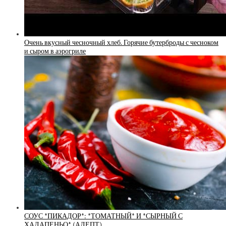
Очень вкусный чесночный хлеб. Горячие бутерброды с чесноком
и сыром в аэрогриле
СОУС *ПИКАДОР*: *ТОМАТНЫЙ* И *СЫРНЫЙ С
ХАЛАПЕНЬО* (АДЕПТ)