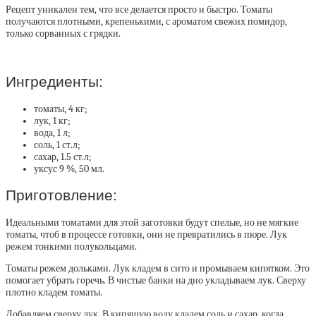
Рецепт уникален тем, что все делается просто и быстро. Томаты
получаются плотными, крепенькими, с ароматом свежих помидор,
только сорванных с грядки.
Ингредиенты:
томаты, 4 кг;
лук, 1 кг;
вода, 1 л;
соль, 1 ст.л;
сахар, 1.5 ст.л;
уксус 9 %, 50 мл.
Приготовление:
Идеальными томатами для этой заготовки будут спелые, но не мягкие
томаты, чтоб в процессе готовки, они не превратились в пюре. Лук
режем тонкими полукольцами.
Томаты режем дольками. Лук кладем в сито и промываем кипятком. Это
помогает убрать горечь. В чистые банки на дно укладываем лук. Сверху
плотно кладем томаты.
Добавляем сверху лук. В кипящую воду кладем соль и сахар, когда