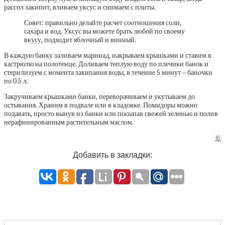
рассол закипит, вливаем уксус и снимаем с плиты.
Совет: правильно делайте расчет соотношения соли,
сахара и вод. Уксус вы можете брать любой по своему
вкусу, подходит яблочный и винный.
В каждую банку заливаем маринад, накрываем крышками и ставим в
кастрюлю на полотенце. Доливаем теплую воду по плечики банок и
стерилизуем с момента закипания воды, в течение 5 минут – баночки
по 0.5 л.
Закручиваем крышками банки, переворачиваем и укутываем до
остывания. Храним в подвале или в кладовке. Помидоры можно
подавать, просто вынув из банки или посыпав свежей зеленью и полив
нерафинированным растительным маслом.
©
Добавить в закладки: