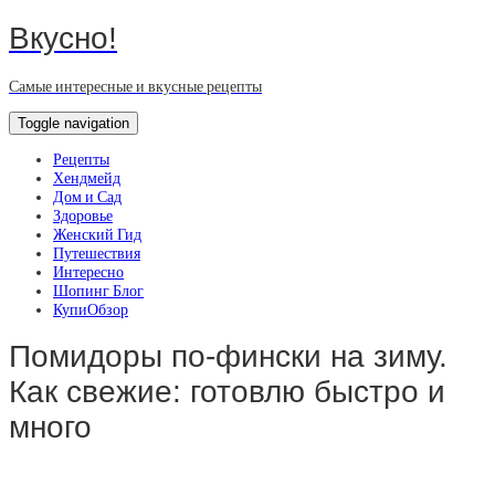
Вкусно!
Самые интересные и вкусные рецепты
Toggle navigation
Рецепты
Хендмейд
Дом и Сад
Здоровье
Женский Гид
Путешествия
Интересно
Шопинг Блог
КупиОбзор
Помидоры по-фински на зиму.
Как свежие: готовлю быстро и
много