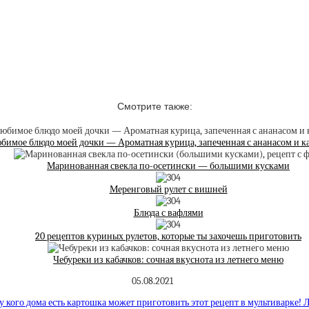
Смотрите также:
бимое блюдо моей дочки — Ароматная курица, запеченная с ананасом и к
Маринованная свекла по-осетински — большими кусками
Меренговый рулет с вишней
Блюда с вафлями
20 рецептов куриных рулетов, которые ты захочешь приготовить
Чебуреки из кабачков: сочная вкуснота из летнего меню
05.08.2021
у кого дома есть картошка может приготовить этот рецепт в мультиварке! 