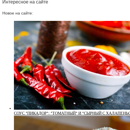
Интересное на сайте
Новое на сайте:
СОУС *ПИКАДОР*: *ТОМАТНЫЙ* И *СЫРНЫЙ С ХАЛАПЕНЬО