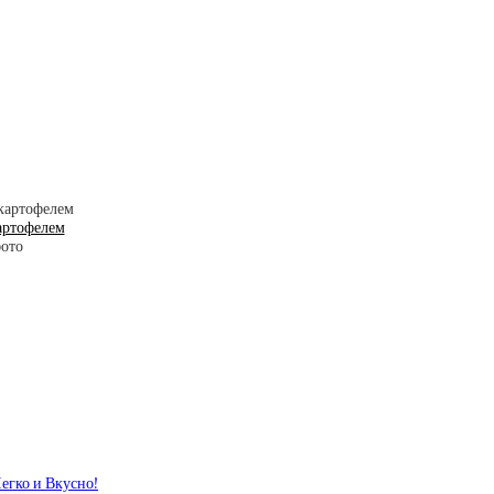
артофелем
Легко и Вкусно!