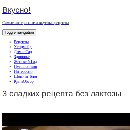
Вкусно!
Самые интересные и вкусные рецепты
Toggle navigation
Рецепты
Хендмейд
Дом и Сад
Здоровье
Женский Гид
Путешествия
Интересно
Шопинг Блог
КупиОбзор
3 сладких рецепта без лактозы