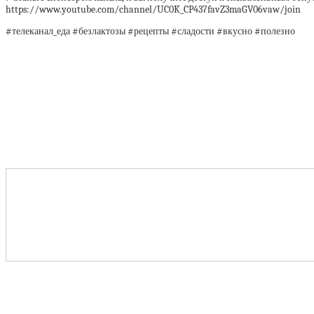
https://www.youtube.com/channel/UC0K_CP437favZ3maGV06vaw/join
#телеканал_еда #безлактозы #рецепты #сладости #вкусно #полезно