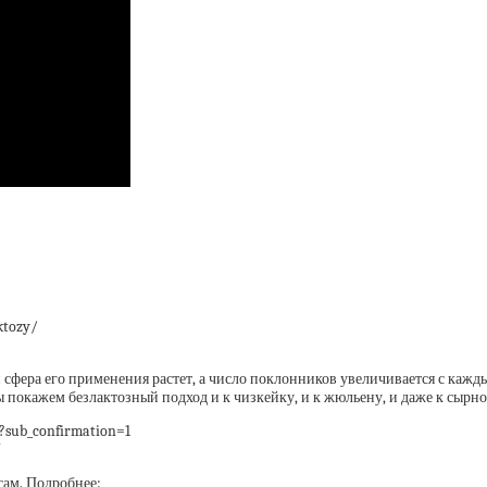
ktozy/
и сфера его применения растет, а число поклонников увеличивается с кажд
мы покажем безлактозный подход и к чизкейку, и к жюльену, и даже к сыр
?sub_confirmation=1
U
сам. Подробнее: