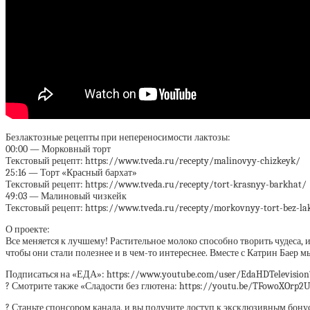
Безлактозные рецепты при непереносимости лактозы:
00:00 — Морковный торт
Текстовый рецепт: https://www.tveda.ru/recepty/malinovyy-chizkeyk/
25:16 — Торт «Красный бархат»
Текстовый рецепт: https://www.tveda.ru/recepty/tort-krasnyy-barkhat/
49:03 — Малиновый чизкейк
Текстовый рецепт: https://www.tveda.ru/recepty/morkovnyy-tort-bez-la
О проекте:
Все меняется к лучшему! Растительное молоко способно творить чудеса, 
чтобы они стали полезнее и в чем-то интереснее. Вместе с Катрин Баер 
Подписаться на «ЕДА»: https://www.youtube.com/user/EdaHDTelevision
?️ Смотрите также «Сладости без глютена: https://youtu.be/TFowoXOrp2
? Станьте спонсором канала, и вы получите доступ к эксклюзивным бону