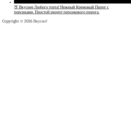
🍑 Вкуснее Любого торта! Нежный Кремовый Пирог с
персиками. Простой рецепт персикового пирога.
Copyright © 2026 Вкусно!