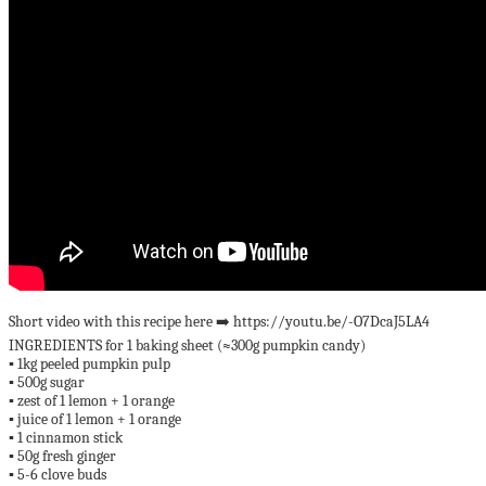
Short video with this recipe here ➡️ https://youtu.be/-O7DcaJ5LA4
INGREDIENTS for 1 baking sheet (≈300g pumpkin candy)
▪️ 1kg peeled pumpkin pulp
▪️ 500g sugar
▪️ zest of 1 lemon + 1 orange
▪️ juice of 1 lemon + 1 orange
▪️ 1 cinnamon stick
▪️ 50g fresh ginger
▪️ 5-6 clove buds