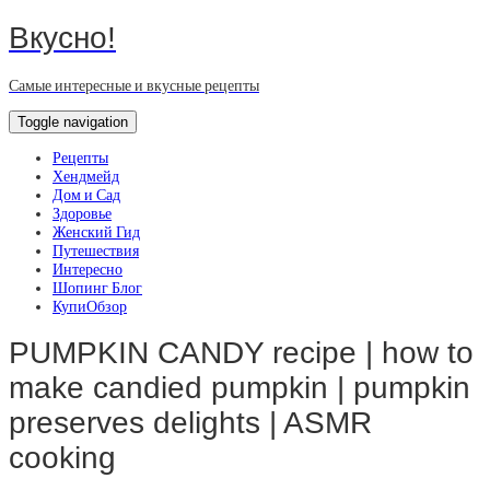
Вкусно!
Самые интересные и вкусные рецепты
Toggle navigation
Рецепты
Хендмейд
Дом и Сад
Здоровье
Женский Гид
Путешествия
Интересно
Шопинг Блог
КупиОбзор
PUMPKIN CANDY recipe | how to
make candied pumpkin | pumpkin
preserves delights | ASMR
cooking