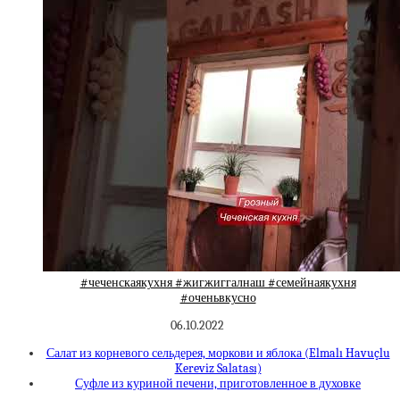
#чеченскаякухня #жигжиггалнаш #семейнаякухня
#оченьвкусно
06.10.2022
Салат из корневого сельдерея, моркови и яблока (Elmalı Havuçlu
Kereviz Salatası)
Суфле из куриной печени, приготовленное в духовке