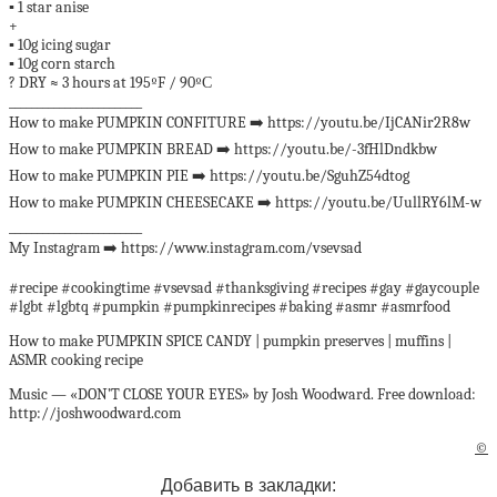
▪️ 1 star anise
+
▪️ 10g icing sugar
▪️ 10g corn starch
? DRY ≈ 3 hours at 195ºF / 90ºС
________________________
How to make PUMPKIN CONFITURE ➡️ https://youtu.be/IjCANir2R8w
How to make PUMPKIN BREAD ➡️ https://youtu.be/-3fHlDndkbw
How to make PUMPKIN PIE ➡️ https://youtu.be/SguhZ54dtog
How to make PUMPKIN CHEESECAKE ➡️ https://youtu.be/UullRY6lM-w
________________________
My Instagram ➡️ https://www.instagram.com/vsevsad
#recipe #cookingtime #vsevsad #thanksgiving #recipes #gay #gaycouple
#lgbt #lgbtq #pumpkin #pumpkinrecipes #baking #asmr #asmrfood
How to make PUMPKIN SPICE CANDY | pumpkin preserves | muffins |
ASMR cooking recipe
Music — «DON’T CLOSE YOUR EYES» by Josh Woodward. Free download:
http://joshwoodward.com
©
Добавить в закладки: