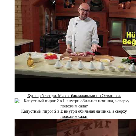
Хункар бегенди. Мясо с баклажанами по Османски.
Капустный пирог 2 в 1: внутри обильная начинка, а сверху
положим салат