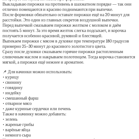
Выкладываю пирожки на противень в шахматном порядке — так они
отлично помещаются и красиво поднимаются при выпечке.
После формовки обязательно оставьте пирожки ещё на 20 минут для
расстойки. Это один из главных секретов воздушной выпечки.
Перед выпечкой смазываем пирожки желтком с молоком и даём
постоять 5 минут. За это время желток слегка подсыхает, и корочка
получается особенно красивой, румяной и блестящей.
Выпекаем пирожки с мясом в духовке при температуре 180 градусов
примерно 25–30 минут до красивого золотистого цвета.
Сразу после духовки смазываем горячие пирожки растопленным
сливочным маслом и накрываем полотенцем. Тогда корочка становится
мягкой, а пирожки ещё нежнее и ароматнее.
📌 Для начинки можно использовать:
• курицу
• свинину
• говядину
• индейку
• смешанный фарш
• отварное мясо
• даже куриные сердечки или печень
Также в начинку можно добавить:
• зелень
• жареные грибы
• варёные яйца
• немного сыра