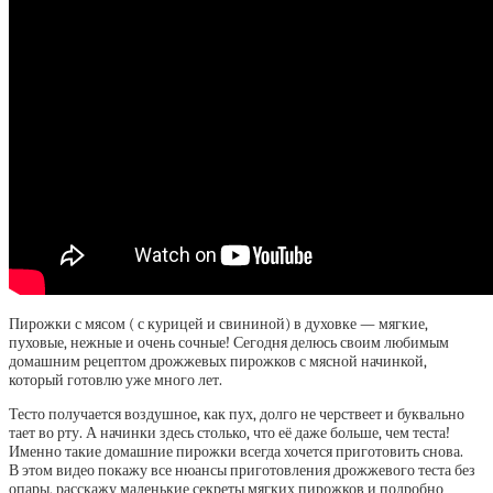
Пирожки с мясом ( с курицей и свининой) в духовке — мягкие,
пуховые, нежные и очень сочные! Сегодня делюсь своим любимым
домашним рецептом дрожжевых пирожков с мясной начинкой,
который готовлю уже много лет.
Тесто получается воздушное, как пух, долго не черствеет и буквально
тает во рту. А начинки здесь столько, что её даже больше, чем теста!
Именно такие домашние пирожки всегда хочется приготовить снова.
В этом видео покажу все нюансы приготовления дрожжевого теста без
опары, расскажу маленькие секреты мягких пирожков и подробно