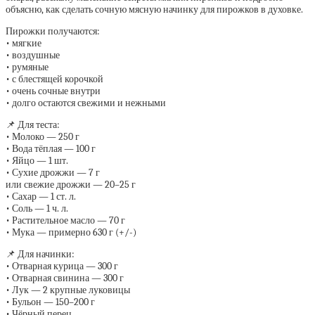
объясню, как сделать сочную мясную начинку для пирожков в духовке.
Пирожки получаются:
• мягкие
• воздушные
• румяные
• с блестящей корочкой
• очень сочные внутри
• долго остаются свежими и нежными
📌 Для теста:
• Молоко — 250 г
• Вода тёплая — 100 г
• Яйцо — 1 шт.
• Сухие дрожжи — 7 г
или свежие дрожжи — 20–25 г
• Сахар — 1 ст. л.
• Соль — 1 ч. л.
• Растительное масло — 70 г
• Мука — примерно 630 г (+/-)
📌 Для начинки:
• Отварная курица — 300 г
• Отварная свинина — 300 г
• Лук — 2 крупные луковицы
• Бульон — 150–200 г
• Чёрный перец