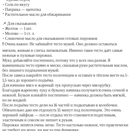
• Соль по вкусу
• Паприка — щепотка
* Растительное масло для обжаривания
📌 Для смазывания:
• Желток — 1 шт.
• Молоко — 1 ст. л.
• Сливочное масло для смазывания готовых пирожков
❗ Очень важно: Не забивайте тесто мукой. Оно должно оставаться
мягким, живым и слегка липковатым. Именно такое тесто даёт самые
нежные и пуховые пирожки.
Муку добавляйте постепенно, потому что у всех она разная. Я
вымешивала тесто прямо в миске, смазывая руки растительным маслом,
без лишнего подпыления мукой.
После замеса накройте тесто полотенцем и оставьте в тёплом месте на 1–
1,5 часа до хорошего подъёма.
Для начинки мясо и жареный лук пропускаю через мясорубку.
Благодаря жареному луку и бульону начинка получается очень сочной и
нежной. Бульон вливайте постепенно — начинка должна быть мягкой,
но не жидкой.
После подъёма тесто делю на 16 частей и подкатываю в колобочки.
Обязательно даю им отдохнуть 15 минут под полотенцем. Это очень
хороший лайфхак — после отдыха тесто становится податливым,
эластичным и совсем не липнет к рукам.
Пирожки лепятся очень легко. Тесто настолько нежное, что практически
не требует ни муки, ни масла при формовке.