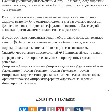
Начинки у меня получилось очень много — я люблю, когда пирожки
именно мясные, сочные и сытные. Если хотите, можете сделать начинки
чуть меньше.
Из этого теста можно готовить не только пирожки с мясом, но и
сладкую выпечку. Оно отлично подходит для ватрушек с творогом,
булочек, плюшек и пирожков с фруктовой начинкой. Для сладкой
выпечки просто увеличьте количество сахара в тесте.
Друзья, если вам понравился рецепт, обязательно поддержите видео
лайком 👍 Напишите в комментариях, любите ли вы домашние
пирожки с мясом и какие начинки чаще всего готовите вы.
Спасибо, что готовите вместе со мной ❤️ Подписывайтесь на канал,
впереди ещё много простых, вкусных и проверенных домашних
рецептов!
#пирожки #пирожкисмясом #пирожкивдуховке #дрожжевоеТесто
#домашниепирожки #мягкиепирожки #пуховыепирожки
#пирожкикакпух #тестонадрожжах #выпечка #домашняявыпечка
#рецептпирожков #пирожкисфаршем #дрожжевыеПирожки
#викапростыерецепты
©
Добавить в закладки: