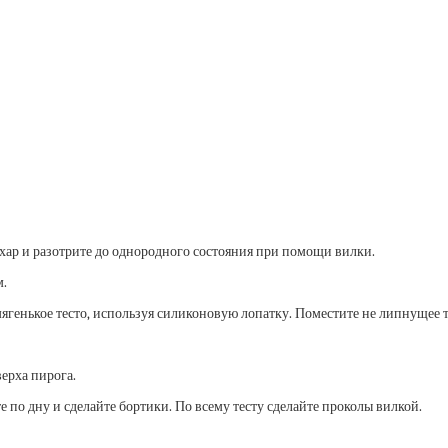
хар и разотрите до однородного состояния при помощи вилки.
м.
енькое тесто, используя силиконовую лопатку. Поместите не липнущее те
верха пирога.
 по дну и сделайте бортики. По всему тесту сделайте проколы вилкой.