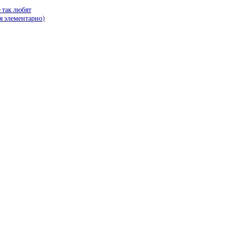
 так любят
я элементарно)