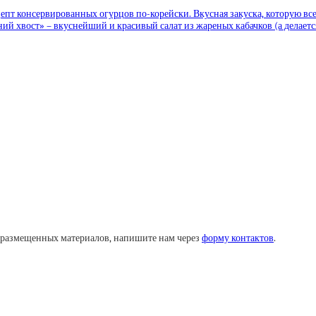
епт консервированных огурцов по-корейски. Вкусная закуска, которую все
ий хвост» – вкуснейший и красивый салат из жареных кабачков (а делаетс
у размещенных материалов, напишите нам через
форму контактов
.