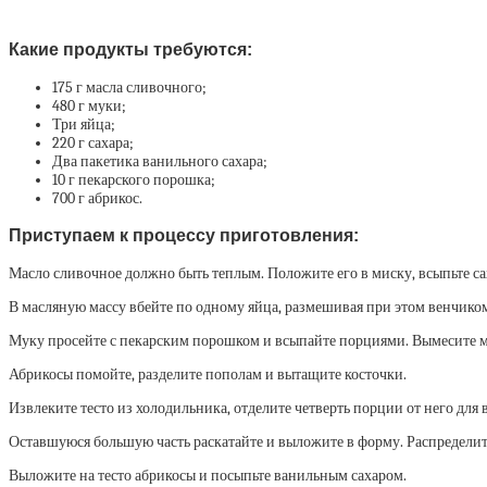
Какие продукты требуются:
175 г масла сливочного;
480 г муки;
Три яйца;
220 г сахара;
Два пакетика ванильного сахара;
10 г пекарского порошка;
700 г абрикос.
Приступаем к процессу приготовления:
Масло сливочное должно быть теплым. Положите его в миску, всыпьте са
В масляную массу вбейте по одному яйца, размешивая при этом венчико
Муку просейте с пекарским порошком и всыпайте порциями. Вымесите мяг
Абрикосы помойте, разделите пополам и вытащите косточки.
Извлеките тесто из холодильника, отделите четверть порции от него для 
Оставшуюся большую часть раскатайте и выложите в форму. Распределите
Выложите на тесто абрикосы и посыпьте ванильным сахаром.