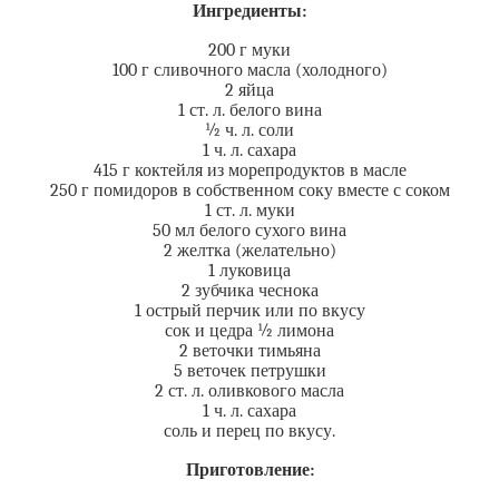
Ингредиенты:
200 г муки
100 г сливочного масла (холодного)
2 яйца
1 ст. л. белого вина
½ ч. л. соли
1 ч. л. сахара
415 г коктейля из морепродуктов в масле
250 г помидоров в собственном соку вместе с соком
1 ст. л. муки
50 мл белого сухого вина
2 желтка (желательно)
1 луковица
2 зубчика чеснока
1 острый перчик или по вкусу
сок и цедра ½ лимона
2 веточки тимьяна
5 веточек петрушки
2 ст. л. оливкового масла
1 ч. л. сахара
соль и перец по вкусу.
Приготовление: