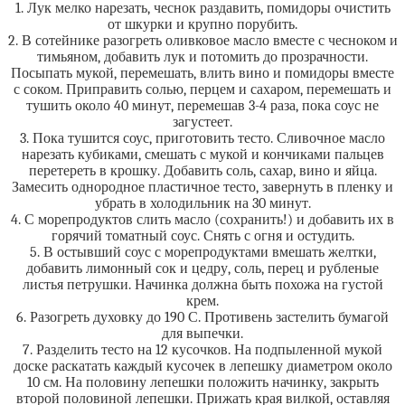
1. Лук мелко нарезать, чеснок раздавить, помидоры очистить
от шкурки и крупно порубить.
2. В сотейнике разогреть оливковое масло вместе с чесноком и
тимьяном, добавить лук и потомить до прозрачности.
Посыпать мукой, перемешать, влить вино и помидоры вместе
с соком. Приправить солью, перцем и сахаром, перемешать и
тушить около 40 минут, перемешав 3-4 раза, пока соус не
загустеет.
3. Пока тушится соус, приготовить тесто. Сливочное масло
нарезать кубиками, смешать с мукой и кончиками пальцев
перетереть в крошку. Добавить соль, сахар, вино и яйца.
Замесить однородное пластичное тесто, завернуть в пленку и
убрать в холодильник на 30 минут.
4. С морепродуктов слить масло (сохранить!) и добавить их в
горячий томатный соус. Снять с огня и остудить.
5. В остывший соус с морепродуктами вмешать желтки,
добавить лимонный сок и цедру, соль, перец и рубленые
листья петрушки. Начинка должна быть похожа на густой
крем.
6. Разогреть духовку до 190 С. Противень застелить бумагой
для выпечки.
7. Разделить тесто на 12 кусочков. На подпыленной мукой
доске раскатать каждый кусочек в лепешку диаметром около
10 см. На половину лепешки положить начинку, закрыть
второй половиной лепешки. Прижать края вилкой, оставляя