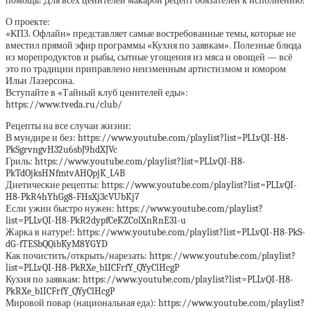
помощь! Для всех ценителей макарон рецепт обязателен к исполнению!
О проекте:
«КПЗ. Офлайн» представляет самые востребованные темы, которые не
вместил прямой эфир программы «Кухня по заявкам». Полезные блюда
из морепродуктов и рыбы, сытные угощения из мяса и овощей — всё
это по традиции приправлено неизменным артистизмом и юмором
Ильи Лазерсона.
Вступайте в «Тайный клуб ценителей еды»:
https://www.tveda.ru/club/
Рецепты на все случаи жизни:
В мундире и без: https://www.youtube.com/playlist?list=PLLvQI-H8-
PkSgrvngvH32u6sbJ9hdXJVc
Гриль: https://www.youtube.com/playlist?list=PLLvQI-H8-
PkTdOjksHNfmtvAHQpjK_L4B
Диетические рецепты: https://www.youtube.com/playlist?list=PLLvQI-
H8-PkR4hYhGg8-FHsXj3cVUbKj7
Если ужин быстро нужен: https://www.youtube.com/playlist?
list=PLLvQI-H8-PkR2dypfCeKZColXnRnE31-u
Жарка в натуре!: https://www.youtube.com/playlist?list=PLLvQI-H8-PkS-
dG-fTESbQQibKyM8YGYD
Как почистить/открыть/нарезать: https://www.youtube.com/playlist?
list=PLLvQI-H8-PkRXe_b1ICFrfY_QYyClHcgP
Кухня по заявкам: https://www.youtube.com/playlist?list=PLLvQI-H8-
PkRXe_b1ICFrfY_QYyClHcgP
Мировой повар (национальная еда): https://www.youtube.com/playlist?