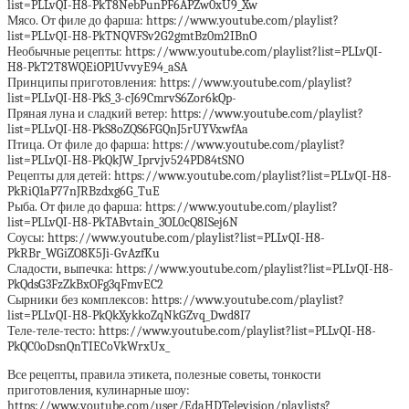
list=PLLvQI-H8-PkT8NebPunPF6APZw0xU9_Xw
Мясо. От филе до фарша: https://www.youtube.com/playlist?
list=PLLvQI-H8-PkTNQVFSv2G2gmtBz0m2IBnO
Необычные рецепты: https://www.youtube.com/playlist?list=PLLvQI-
H8-PkT2T8WQEiOP1UvvyE94_aSA
Принципы приготовления: https://www.youtube.com/playlist?
list=PLLvQI-H8-PkS_3-cJ69CmrvS6Zor6kQp-
Пряная луна и сладкий ветер: https://www.youtube.com/playlist?
list=PLLvQI-H8-PkS8oZQS6FGQnJ5rUYVxwfAa
Птица. От филе до фарша: https://www.youtube.com/playlist?
list=PLLvQI-H8-PkQkJW_Iprvjv524PD84tSNO
Рецепты для детей: https://www.youtube.com/playlist?list=PLLvQI-H8-
PkRiQ1aP77nJRBzdxg6G_TuE
Рыба. От филе до фарша: https://www.youtube.com/playlist?
list=PLLvQI-H8-PkTABvtain_3OL0cQ8ISej6N
Соусы: https://www.youtube.com/playlist?list=PLLvQI-H8-
PkRBr_WGiZO8K5Ji-GvAzfKu
Сладости, выпечка: https://www.youtube.com/playlist?list=PLLvQI-H8-
PkQdsG3FzZkBxOFg3qFmvEC2
Сырники без комплексов: https://www.youtube.com/playlist?
list=PLLvQI-H8-PkQkXykkoZqNkGZvq_Dwd8I7
Теле-теле-тесто: https://www.youtube.com/playlist?list=PLLvQI-H8-
PkQC0oDsnQnTIECoVkWrxUx_
Все рецепты, правила этикета, полезные советы, тонкости
приготовления, кулинарные шоу:
https://www.youtube.com/user/EdaHDTelevision/playlists?