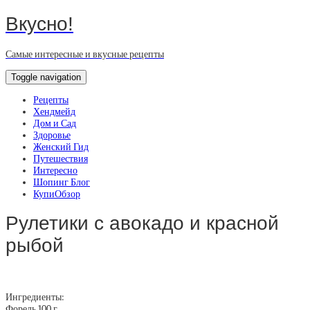
Вкусно!
Самые интересные и вкусные рецепты
Toggle navigation
Рецепты
Хендмейд
Дом и Сад
Здоровье
Женский Гид
Путешествия
Интересно
Шопинг Блог
КупиОбзор
Рулетики с авокадо и красной
рыбой
Ингредиенты:
Форель 100 г.