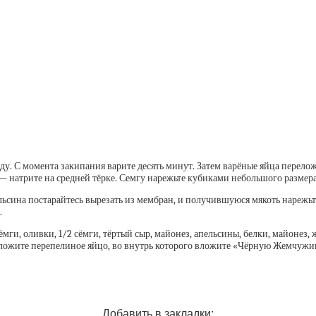
. С момента закипания варите десять минут. Затем варёные яйца переложи
 — натрите на средней тёрке. Семгу нарежьте кубиками небольшого размера
льсина постарайтесь вырезать из мембран, и получившуюся мякоть нарежьте
.
сёмги, оливки, 1/2 сёмги, тёртый сыр, майонез, апельсины, белки, майоне
положите перепелиное яйцо, во внутрь которого вложите «Чёрную Жемчужи
Добавить в закладки: