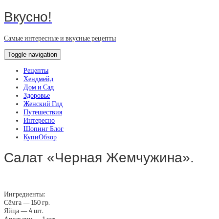
Вкусно!
Самые интересные и вкусные рецепты
Toggle navigation
Рецепты
Хендмейд
Дом и Сад
Здоровье
Женский Гид
Путешествия
Интересно
Шопинг Блог
КупиОбзор
Салат «Черная Жемчужина».
Ингредиенты:
Сёмга — 150 гр.
Яйца — 4 шт.