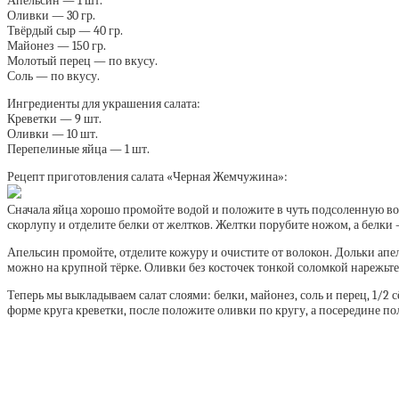
Апельсин — 1 шт.
Оливки — 30 гр.
Твёрдый сыр — 40 гр.
Майонез — 150 гр.
Молотый перец — по вкусу.
Соль — по вкусу.
Ингредиенты для украшения салата:
Креветки — 9 шт.
Оливки — 10 шт.
Перепелиные яйца — 1 шт.
Рецепт приготовления салата «Черная Жемчужина»:
Сначала яйца хорошо промойте водой и положите в чуть подсоленную воду
скорлупу и отделите белки от желтков. Желтки порубите ножом, а белки
Апельсин промойте, отделите кожуру и очистите от волокон. Дольки апе
можно на крупной тёрке. Оливки без косточек тонкой соломкой нарежьте
Теперь мы выкладываем салат слоями: белки, майонез, соль и перец, 1/2 
форме круга креветки, после положите оливки по кругу, а посередине 