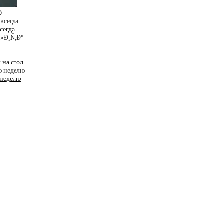
О
сегда
 на стол
 неделю