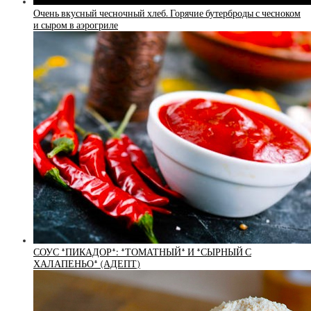
Очень вкусный чесночный хлеб. Горячие бутерброды с чесноком
и сыром в аэрогриле
СОУС *ПИКАДОР*: *ТОМАТНЫЙ* И *СЫРНЫЙ С
ХАЛАПЕНЬО* (АДЕПТ)