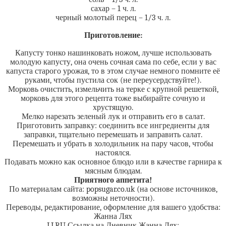
сахар – 1 ч. л.
черный молотый перец – 1/3 ч. л.
Приготовление:
Капусту тонко нашинковать ножом, лучше использовать
молодую капусту, она очень сочная сама по себе, если у вас
капуста старого урожая, то в этом случае немного помните её
руками, чтобы пустила сок (не переусердствуйте!).
Морковь очистить, измельчить на терке с крупной решеткой,
морковь для этого рецепта тоже выбирайте сочную и
хрустящую.
Мелко нарезать зеленый лук и отправить его в салат.
Приготовить заправку: соединить все ингредиенты для
заправки, тщательно перемешать и заправить салат.
Перемешать и убрать в холодильник на пару часов, чтобы
настоялся.
Подавать можно как основное блюдо или в качестве гарнира к
мясным блюдам.
Приятного аппетита!
По материалам сайта: popsugar.co.uk (на основе источников,
возможны неточности).
Переводы, редактирование, оформление для вашего удобства:
Жанна Лях
LI.RU Ссылка на Дневник Жанна Лях: