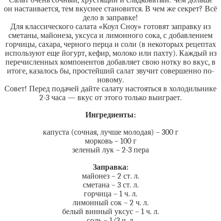
Салат очень сочный, хрустящий и сладковатый. Чем дольше
он настаивается, тем вкуснее становится. В чем же секрет? Всё
дело в заправке!
Для классического салата «Коул Сноу» готовят заправку из
сметаны, майонеза, уксуса и лимонного сока, с добавлением
горчицы, сахара, черного перца и соли (в некоторых рецептах
используют еще йогурт, кефир, молоко или пахту). Каждый из
перечисленных компонентов добавляет свою нотку во вкус, в
итоге, казалось бы, простейший салат звучит совершенно по-
новому.
Совет! Перед подачей дайте салату настояться в холодильнике
2-3 часа — вкус от этого только выиграет.
Ингредиенты:
капуста (сочная, лучше молодая) – 300 г
морковь – 100 г
зеленый лук – 2-3 пера
Заправка:
майонез – 2 ст. л.
сметана – 3 ст. л.
горчица – 1 ч. л.
лимонный сок – 2 ч. л.
белый винный уксус – 1 ч. л.
соль – 1/3 ч. л.