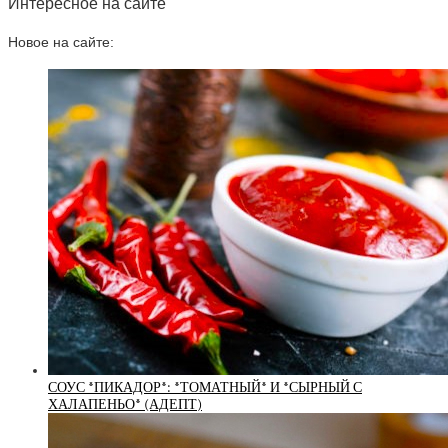
Интересное на сайте
Новое на сайте:
СОУС *ПИКАДОР*: *ТОМАТНЫЙ* И *СЫРНЫЙ С
ХАЛАПЕНЬО* (АДЕПТ)