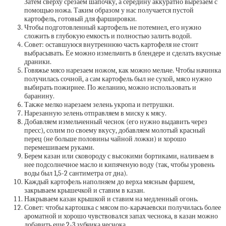
Затем сверху срезаем шапочку, а середину аккуратно вырезаем с
помощью ножа. Таким образом у нас получается пустой
картофель, готовый для фаршировки.
Чтобы подготовленный картофель не потемнел, его нужно
сложить в глубокую емкость и полностью залить водой.
Совет: оставшуюся внутреннюю часть картофеля не стоит
выбрасывать. Ее можно измельчить в блендере и сделать вкусные
драники.
Говяжье мясо нарезаем ножом, как можно мельче. Чтобы начинка
получилась сочной, а сам картофель был не сухой, мясо нужно
выбирать пожирнее. По желанию, можно использовать и
баранину.
Также мелко нарезаем зелень укропа и петрушки.
Нарезанную зелень отправляем в миску к мясу.
Добавляем измельченный чеснок (его нужно выдавить через
пресс), солим по своему вкусу, добавляем молотый красный
перец (не больше половины чайной ложки) и хорошо
перемешиваем руками.
Берем казан или сковороду с высокими бортиками, наливаем в
нее подсолнечное масло и кипяченую воду (так, чтобы уровень
воды был 1,5-2 сантиметра от дна).
Каждый картофель наполняем до верха мясным фаршем,
закрываем крышечкой и ставим в казан.
Накрываем казан крышкой и ставим на медленный огонь.
Совет: чтобы картошка с мясом по-карачаевски получилась более
ароматной и хорошо чувствовался запах чеснока, в казан можно
добавить еще 2-3 зубчика чеснока.