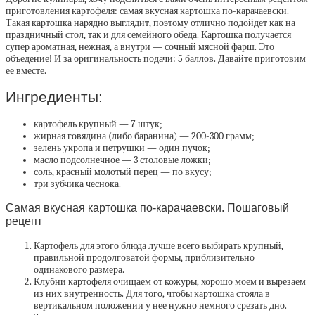
приготовления картофеля: самая вкусная картошка по-карачаевски.
Такая картошка нарядно выглядит, поэтому отлично подойдет как на
праздничный стол, так и для семейного обеда. Картошка получается
супер ароматная, нежная, а внутри — сочный мясной фарш. Это
объедение! И за оригинальность подачи: 5 баллов. Давайте приготовим
ее вместе.
Ингредиенты:
картофель крупный — 7 штук;
жирная говядина (либо баранина) — 200-300 грамм;
зелень укропа и петрушки — один пучок;
масло подсолнечное — 3 столовые ложки;
соль, красный молотый перец — по вкусу;
три зубчика чеснока.
Самая вкусная картошка по-карачаевски. Пошаговый
рецепт
Картофель для этого блюда лучше всего выбирать крупный,
правильной продолговатой формы, приблизительно
одинакового размера.
Клубни картофеля очищаем от кожуры, хорошо моем и вырезаем
из них внутренность. Для того, чтобы картошка стояла в
вертикальном положении у нее нужно немного срезать дно.