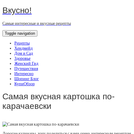
Вкусно!
Самые интересные и вкусные рецепты
Toggle navigation
Рецепты
Хендмейд
Дом и Сад
Здоровье
Женский Гид
Путешествия
Интересно
Шопинг Блог
КупиОбзор
Самая вкусная картошка по-
карачаевски
Дорогие кулинары, хочу поделиться с вами очень интересным рецептом